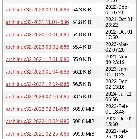
14:37
2022-Sep-
archlinux32-2022.09.01-i686.iso.torrent
54.3 KiB
01 07:46
2021-Oct-31
archlinux32-2021.11.01-i686.iso.torrent
54.8 KiB
23:22
2022-Oct-01
archlinux32-2022.10.01-i686.iso.torrent
54.8 KiB
17:59
2023-Mar-
archlinux32-2023.03.02-i686.iso.torrent
55.4 KiB
02 07:20
2021-Nov-
archlinux32-2021.12.01-i686.iso.torrent
55.9 KiB
30 23:19
2023-Jan-
archlinux32-2023.01.04-i686.iso.torrent
56.1 KiB
04 18:22
2022-Dec-
archlinux32-2022.12.02-i686.iso.torrent
56.5 KiB
02 13:16
2024-Jul-11
archlinux32-2024.07.10-i686.iso.torrent
63.5 KiB
06:56
2022-Feb-
archlinux32-2022.02.01-i686.iso
588.0 MiB
01 18:48
2022-Oct-02
archlinux32-2022.10.02-i486.iso
598.8 MiB
15:30
2021-Feb-
archlinux32-2021.02.25-i686.iso
599.0 MiB
25 21:30