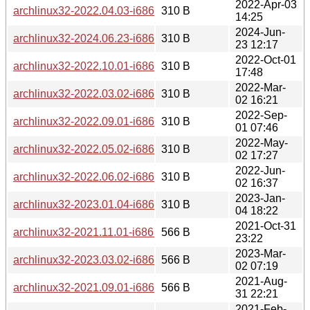
2022-Apr-03
archlinux32-2022.04.03-i686.iso.sig
310 B
14:25
2024-Jun-
archlinux32-2024.06.23-i686.iso.sig
310 B
23 12:17
2022-Oct-01
archlinux32-2022.10.01-i686.iso.sig
310 B
17:48
2022-Mar-
archlinux32-2022.03.02-i686.iso.sig
310 B
02 16:21
2022-Sep-
archlinux32-2022.09.01-i686.iso.sig
310 B
01 07:46
2022-May-
archlinux32-2022.05.02-i686.iso.sig
310 B
02 17:27
2022-Jun-
archlinux32-2022.06.02-i686.iso.sig
310 B
02 16:37
2023-Jan-
archlinux32-2023.01.04-i686.iso.sig
310 B
04 18:22
2021-Oct-31
archlinux32-2021.11.01-i686.iso.sig
566 B
23:22
2023-Mar-
archlinux32-2023.03.02-i686.iso.sig
566 B
02 07:19
2021-Aug-
archlinux32-2021.09.01-i686.iso.sig
566 B
31 22:21
2021-Feb-