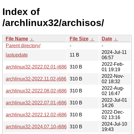
Index of
/archlinux32/archisos/
File Name
↓
File Size
↓
Date
↓
Parent directory/
-
-
2024-Jul-11
lastupdate
11 B
06:57
2022-Feb-
archlinux32-2022.02.01-i686.iso.sig
310 B
01 19:19
2022-Nov-
archlinux32-2022.11.02-i686.iso.sig
310 B
02 18:32
2022-Aug-
archlinux32-2022.08.02-i686.iso.sig
310 B
02 16:47
2022-Jul-01
archlinux32-2022.07.01-i686.iso.sig
310 B
14:26
2022-Dec-
archlinux32-2022.12.02-i686.iso.sig
310 B
02 13:16
2024-Jul-10
archlinux32-2024.07.10-i686.iso.sig
310 B
19:43