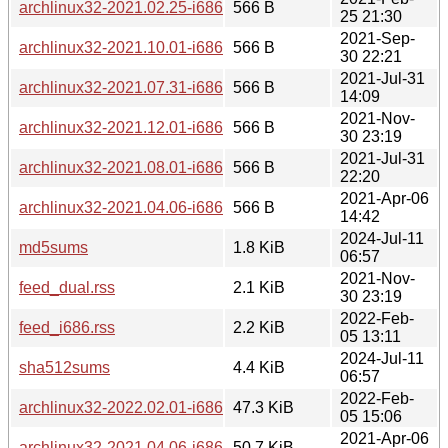
archlinux32-2021.02.25-i686.iso.sig
566 B
25 21:30
2021-Sep-
archlinux32-2021.10.01-i686.iso.sig
566 B
30 22:21
2021-Jul-31
archlinux32-2021.07.31-i686.iso.sig
566 B
14:09
2021-Nov-
archlinux32-2021.12.01-i686.iso.sig
566 B
30 23:19
2021-Jul-31
archlinux32-2021.08.01-i686.iso.sig
566 B
22:20
2021-Apr-06
archlinux32-2021.04.06-i686.iso.sig
566 B
14:42
2024-Jul-11
md5sums
1.8 KiB
06:57
2021-Nov-
feed_dual.rss
2.1 KiB
30 23:19
2022-Feb-
feed_i686.rss
2.2 KiB
05 13:11
2024-Jul-11
sha512sums
4.4 KiB
06:57
2022-Feb-
archlinux32-2022.02.01-i686.iso.torrent
47.3 KiB
05 15:06
2021-Apr-06
archlinux32-2021.04.06-i686.iso.torrent
50.7 KiB