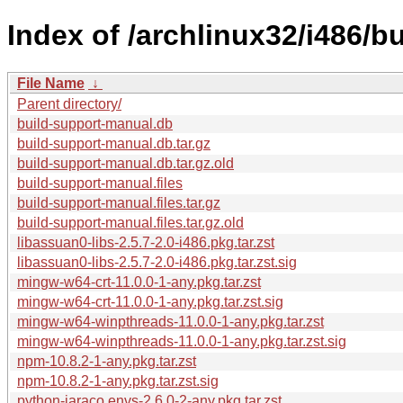
Index of /archlinux32/i486/b
File Name
↓
Parent directory/
build-support-manual.db
build-support-manual.db.tar.gz
build-support-manual.db.tar.gz.old
build-support-manual.files
build-support-manual.files.tar.gz
build-support-manual.files.tar.gz.old
libassuan0-libs-2.5.7-2.0-i486.pkg.tar.zst
libassuan0-libs-2.5.7-2.0-i486.pkg.tar.zst.sig
mingw-w64-crt-11.0.0-1-any.pkg.tar.zst
mingw-w64-crt-11.0.0-1-any.pkg.tar.zst.sig
mingw-w64-winpthreads-11.0.0-1-any.pkg.tar.zst
mingw-w64-winpthreads-11.0.0-1-any.pkg.tar.zst.sig
npm-10.8.2-1-any.pkg.tar.zst
npm-10.8.2-1-any.pkg.tar.zst.sig
python-jaraco.envs-2.6.0-2-any.pkg.tar.zst