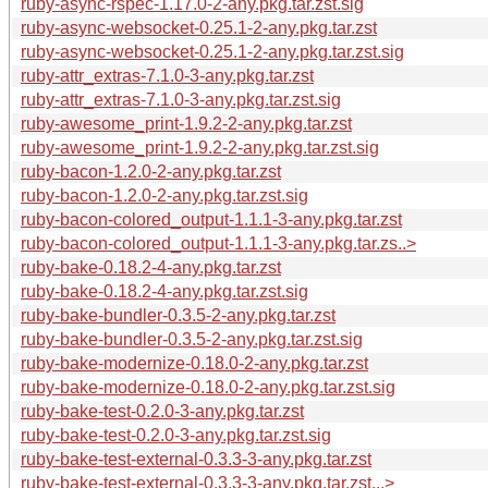
ruby-async-rspec-1.17.0-2-any.pkg.tar.zst.sig
ruby-async-websocket-0.25.1-2-any.pkg.tar.zst
ruby-async-websocket-0.25.1-2-any.pkg.tar.zst.sig
ruby-attr_extras-7.1.0-3-any.pkg.tar.zst
ruby-attr_extras-7.1.0-3-any.pkg.tar.zst.sig
ruby-awesome_print-1.9.2-2-any.pkg.tar.zst
ruby-awesome_print-1.9.2-2-any.pkg.tar.zst.sig
ruby-bacon-1.2.0-2-any.pkg.tar.zst
ruby-bacon-1.2.0-2-any.pkg.tar.zst.sig
ruby-bacon-colored_output-1.1.1-3-any.pkg.tar.zst
ruby-bacon-colored_output-1.1.1-3-any.pkg.tar.zs..>
ruby-bake-0.18.2-4-any.pkg.tar.zst
ruby-bake-0.18.2-4-any.pkg.tar.zst.sig
ruby-bake-bundler-0.3.5-2-any.pkg.tar.zst
ruby-bake-bundler-0.3.5-2-any.pkg.tar.zst.sig
ruby-bake-modernize-0.18.0-2-any.pkg.tar.zst
ruby-bake-modernize-0.18.0-2-any.pkg.tar.zst.sig
ruby-bake-test-0.2.0-3-any.pkg.tar.zst
ruby-bake-test-0.2.0-3-any.pkg.tar.zst.sig
ruby-bake-test-external-0.3.3-3-any.pkg.tar.zst
ruby-bake-test-external-0.3.3-3-any.pkg.tar.zst...>