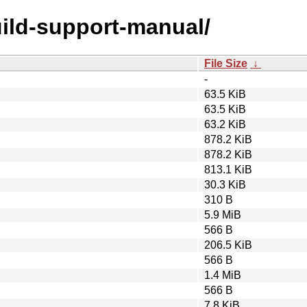
uild-support-manual/
File Size
↓
-
63.5 KiB
63.5 KiB
63.2 KiB
878.2 KiB
878.2 KiB
813.1 KiB
30.3 KiB
310 B
5.9 MiB
566 B
206.5 KiB
566 B
1.4 MiB
566 B
7.8 KiB