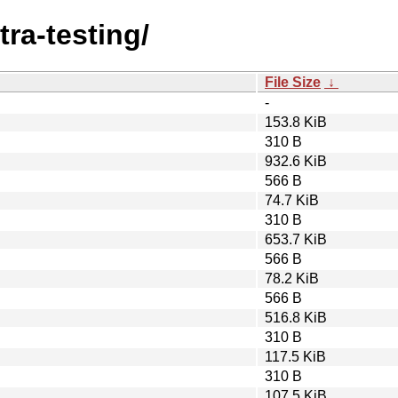
tra-testing/
File Size
↓
-
153.8 KiB
310 B
932.6 KiB
566 B
74.7 KiB
310 B
653.7 KiB
566 B
78.2 KiB
566 B
516.8 KiB
310 B
117.5 KiB
310 B
107.5 KiB