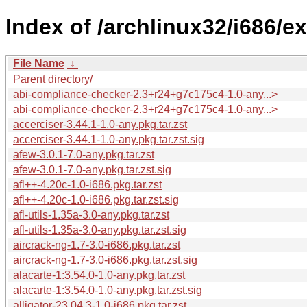
Index of /archlinux32/i686/ex
File Name
↓
Parent directory/
abi-compliance-checker-2.3+r24+g7c175c4-1.0-any...>
abi-compliance-checker-2.3+r24+g7c175c4-1.0-any...>
accerciser-3.44.1-1.0-any.pkg.tar.zst
accerciser-3.44.1-1.0-any.pkg.tar.zst.sig
afew-3.0.1-7.0-any.pkg.tar.zst
afew-3.0.1-7.0-any.pkg.tar.zst.sig
afl++-4.20c-1.0-i686.pkg.tar.zst
afl++-4.20c-1.0-i686.pkg.tar.zst.sig
afl-utils-1.35a-3.0-any.pkg.tar.zst
afl-utils-1.35a-3.0-any.pkg.tar.zst.sig
aircrack-ng-1.7-3.0-i686.pkg.tar.zst
aircrack-ng-1.7-3.0-i686.pkg.tar.zst.sig
alacarte-1:3.54.0-1.0-any.pkg.tar.zst
alacarte-1:3.54.0-1.0-any.pkg.tar.zst.sig
alligator-23.04.3-1.0-i686.pkg.tar.zst