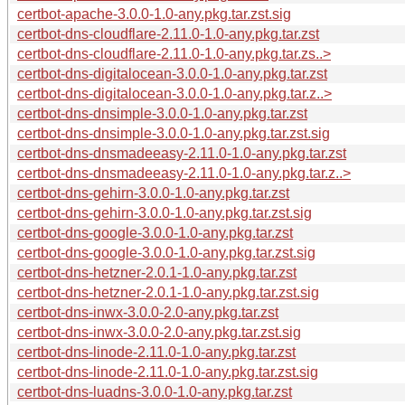
certbot-apache-3.0.0-1.0-any.pkg.tar.zst.sig
certbot-dns-cloudflare-2.11.0-1.0-any.pkg.tar.zst
certbot-dns-cloudflare-2.11.0-1.0-any.pkg.tar.zs..>
certbot-dns-digitalocean-3.0.0-1.0-any.pkg.tar.zst
certbot-dns-digitalocean-3.0.0-1.0-any.pkg.tar.z..>
certbot-dns-dnsimple-3.0.0-1.0-any.pkg.tar.zst
certbot-dns-dnsimple-3.0.0-1.0-any.pkg.tar.zst.sig
certbot-dns-dnsmadeeasy-2.11.0-1.0-any.pkg.tar.zst
certbot-dns-dnsmadeeasy-2.11.0-1.0-any.pkg.tar.z..>
certbot-dns-gehirn-3.0.0-1.0-any.pkg.tar.zst
certbot-dns-gehirn-3.0.0-1.0-any.pkg.tar.zst.sig
certbot-dns-google-3.0.0-1.0-any.pkg.tar.zst
certbot-dns-google-3.0.0-1.0-any.pkg.tar.zst.sig
certbot-dns-hetzner-2.0.1-1.0-any.pkg.tar.zst
certbot-dns-hetzner-2.0.1-1.0-any.pkg.tar.zst.sig
certbot-dns-inwx-3.0.0-2.0-any.pkg.tar.zst
certbot-dns-inwx-3.0.0-2.0-any.pkg.tar.zst.sig
certbot-dns-linode-2.11.0-1.0-any.pkg.tar.zst
certbot-dns-linode-2.11.0-1.0-any.pkg.tar.zst.sig
certbot-dns-luadns-3.0.0-1.0-any.pkg.tar.zst