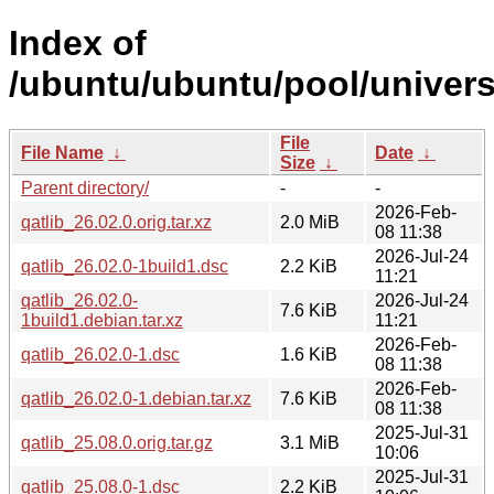
Index of
/ubuntu/ubuntu/pool/universe
File
File Name
↓
Date
↓
Size
↓
Parent directory/
-
-
2026-Feb-
qatlib_26.02.0.orig.tar.xz
2.0 MiB
08 11:38
2026-Jul-24
qatlib_26.02.0-1build1.dsc
2.2 KiB
11:21
qatlib_26.02.0-
2026-Jul-24
7.6 KiB
1build1.debian.tar.xz
11:21
2026-Feb-
qatlib_26.02.0-1.dsc
1.6 KiB
08 11:38
2026-Feb-
qatlib_26.02.0-1.debian.tar.xz
7.6 KiB
08 11:38
2025-Jul-31
qatlib_25.08.0.orig.tar.gz
3.1 MiB
10:06
2025-Jul-31
qatlib_25.08.0-1.dsc
2.2 KiB