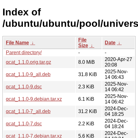
Index of
/ubuntu/ubuntu/pool/univers
File
File Name
↓
Date
↓
Size
↓
Parent directory/
-
-
2020-Apr-27
qcat_1.1.0.orig.tar.gz
8.0 MiB
20:08
2025-Nov-
qcat_1.1.0-9_all.deb
31.8 KiB
14 06:43
2025-Nov-
qcat_1.1.0-9.dsc
2.3 KiB
14 06:42
2025-Nov-
qcat_1.1.0-9.debian.tar.xz
6.1 KiB
14 06:42
2024-Dec-
qcat_1.1.0-7_all.deb
31.2 KiB
04 18:25
2024-Dec-
qcat_1.1.0-7.dsc
2.2 KiB
04 18:24
2024-Dec-
qcat_1.1.0-7.debian.tar.xz
5.6 KiB