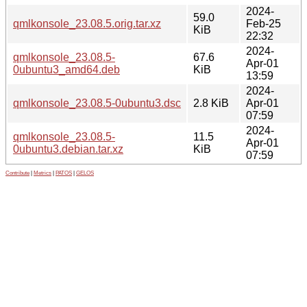
2024-
59.0
qmlkonsole_23.08.5.orig.tar.xz
Feb-25
KiB
22:32
2024-
qmlkonsole_23.08.5-
67.6
Apr-01
0ubuntu3_amd64.deb
KiB
13:59
2024-
qmlkonsole_23.08.5-0ubuntu3.dsc
2.8 KiB
Apr-01
07:59
2024-
qmlkonsole_23.08.5-
11.5
Apr-01
0ubuntu3.debian.tar.xz
KiB
07:59
Contribute
|
Metrics
|
PATOS
|
GELOS