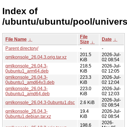
Index of
/ubuntu/ubuntu/pool/univer
File
File Name
↓
Date
↓
Size
↓
Parent directory/
-
-
201.5
2026-Jul-
qmlkonsole_26.04.3.orig.tar.xz
KiB
02 08:54
qmlkonsole_26.04.3-
218.5
2026-Jul-
0ubuntu1_arm64.deb
KiB
02 12:05
qmlkonsole_26.04.3-
223.3
2026-Jul-
0ubuntu1_amd64v3.deb
KiB
02 12:04
qmlkonsole_26.04.3-
223.0
2026-Jul-
0ubuntu1_amd64.deb
KiB
02 12:03
2026-Jul-
qmlkonsole_26.04.3-0ubuntu1.dsc
2.6 KiB
02 08:54
qmlkonsole_26.04.3-
19.4
2026-Jul-
0ubuntu1.debian.tar.xz
KiB
02 08:54
2026-
198.6