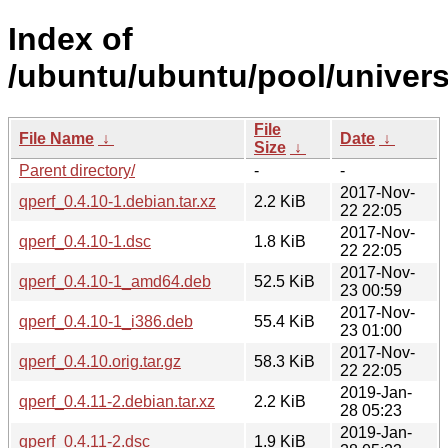
Index of
/ubuntu/ubuntu/pool/univers
File
File Name
↓
Date
↓
Size
↓
Parent directory/
-
-
2017-Nov-
qperf_0.4.10-1.debian.tar.xz
2.2 KiB
22 22:05
2017-Nov-
qperf_0.4.10-1.dsc
1.8 KiB
22 22:05
2017-Nov-
qperf_0.4.10-1_amd64.deb
52.5 KiB
23 00:59
2017-Nov-
qperf_0.4.10-1_i386.deb
55.4 KiB
23 01:00
2017-Nov-
qperf_0.4.10.orig.tar.gz
58.3 KiB
22 22:05
2019-Jan-
qperf_0.4.11-2.debian.tar.xz
2.2 KiB
28 05:23
2019-Jan-
qperf_0.4.11-2.dsc
1.9 KiB