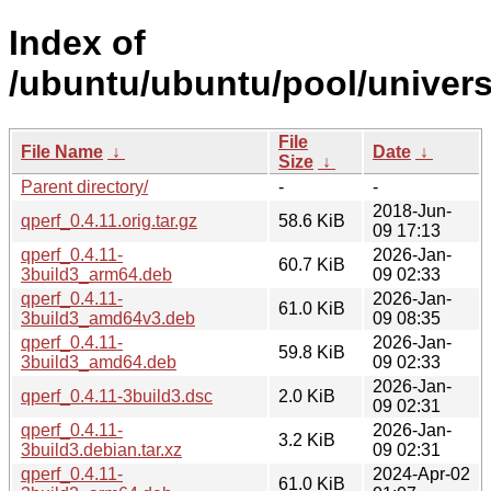
Index of
/ubuntu/ubuntu/pool/univers
File
File Name
↓
Date
↓
Size
↓
Parent directory/
-
-
2018-Jun-
qperf_0.4.11.orig.tar.gz
58.6 KiB
09 17:13
qperf_0.4.11-
2026-Jan-
60.7 KiB
3build3_arm64.deb
09 02:33
qperf_0.4.11-
2026-Jan-
61.0 KiB
3build3_amd64v3.deb
09 08:35
qperf_0.4.11-
2026-Jan-
59.8 KiB
3build3_amd64.deb
09 02:33
2026-Jan-
qperf_0.4.11-3build3.dsc
2.0 KiB
09 02:31
qperf_0.4.11-
2026-Jan-
3.2 KiB
3build3.debian.tar.xz
09 02:31
qperf_0.4.11-
2024-Apr-02
61.0 KiB