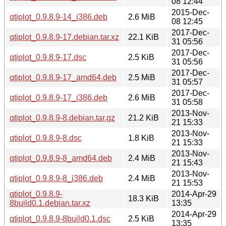
08 12:44
2015-Dec-
qtiplot_0.9.8.9-14_i386.deb
2.6 MiB
08 12:45
2017-Dec-
qtiplot_0.9.8.9-17.debian.tar.xz
22.1 KiB
31 05:56
2017-Dec-
qtiplot_0.9.8.9-17.dsc
2.5 KiB
31 05:56
2017-Dec-
qtiplot_0.9.8.9-17_amd64.deb
2.5 MiB
31 05:57
2017-Dec-
qtiplot_0.9.8.9-17_i386.deb
2.6 MiB
31 05:58
2013-Nov-
qtiplot_0.9.8.9-8.debian.tar.gz
21.2 KiB
21 15:33
2013-Nov-
qtiplot_0.9.8.9-8.dsc
1.8 KiB
21 15:33
2013-Nov-
qtiplot_0.9.8.9-8_amd64.deb
2.4 MiB
21 15:43
2013-Nov-
qtiplot_0.9.8.9-8_i386.deb
2.4 MiB
21 15:53
qtiplot_0.9.8.9-
2014-Apr-29
18.3 KiB
8build0.1.debian.tar.xz
13:35
2014-Apr-29
qtiplot_0.9.8.9-8build0.1.dsc
2.5 KiB
13:35