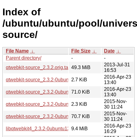
Index of
/ubuntu/ubuntu/pool/univers
source/
File Name
↓
File Size
↓
Date
↓
Parent directory/
-
-
2013-Jul-31
qtwebkit-source_2.3.2.orig.tar.gz
49.3 MiB
16:53
2016-Apr-23
qtwebkit-source_2.3.2-0ubuntu13.dsc
2.7 KiB
13:40
2016-Apr-23
qtwebkit-source_2.3.2-0ubuntu13.debian.tar.xz
71.0 KiB
13:40
2015-Nov-
qtwebkit-source_2.3.2-0ubuntu11.dsc
2.3 KiB
30 11:24
2015-Nov-
qtwebkit-source_2.3.2-0ubuntu11.debian.tar.xz
70.7 KiB
30 11:24
2016-Apr-23
libqtwebkit4_2.3.2-0ubuntu13_i386.deb
9.4 MiB
16:29