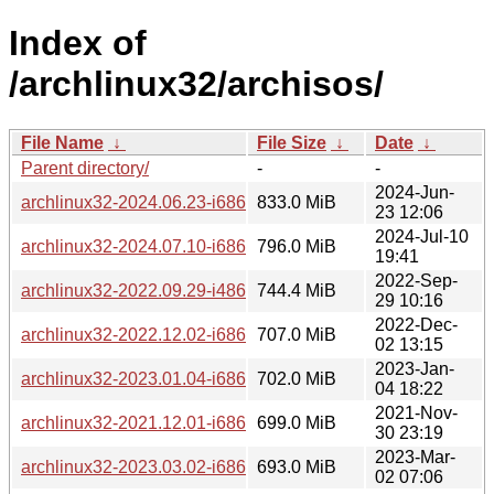
Index of
/archlinux32/archisos/
File Name
↓
File Size
↓
Date
↓
Parent directory/
-
-
2024-Jun-
archlinux32-2024.06.23-i686.iso
833.0 MiB
23 12:06
2024-Jul-10
archlinux32-2024.07.10-i686.iso
796.0 MiB
19:41
2022-Sep-
archlinux32-2022.09.29-i486.iso
744.4 MiB
29 10:16
2022-Dec-
archlinux32-2022.12.02-i686.iso
707.0 MiB
02 13:15
2023-Jan-
archlinux32-2023.01.04-i686.iso
702.0 MiB
04 18:22
2021-Nov-
archlinux32-2021.12.01-i686.iso
699.0 MiB
30 23:19
2023-Mar-
archlinux32-2023.03.02-i686.iso
693.0 MiB
02 07:06