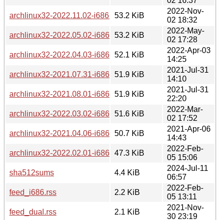
02 16:37
2022-Nov-
archlinux32-2022.11.02-i686.iso.torrent
53.2 KiB
02 18:32
2022-May-
archlinux32-2022.05.02-i686.iso.torrent
53.2 KiB
02 17:28
2022-Apr-03
archlinux32-2022.04.03-i686.iso.torrent
52.1 KiB
14:25
2021-Jul-31
archlinux32-2021.07.31-i686.iso.torrent
51.9 KiB
14:10
2021-Jul-31
archlinux32-2021.08.01-i686.iso.torrent
51.9 KiB
22:20
2022-Mar-
archlinux32-2022.03.02-i686.iso.torrent
51.6 KiB
02 17:52
2021-Apr-06
archlinux32-2021.04.06-i686.iso.torrent
50.7 KiB
14:43
2022-Feb-
archlinux32-2022.02.01-i686.iso.torrent
47.3 KiB
05 15:06
2024-Jul-11
sha512sums
4.4 KiB
06:57
2022-Feb-
feed_i686.rss
2.2 KiB
05 13:11
2021-Nov-
feed_dual.rss
2.1 KiB
30 23:19