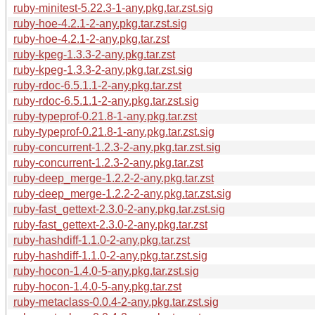
ruby-minitest-5.22.3-1-any.pkg.tar.zst.sig
ruby-hoe-4.2.1-2-any.pkg.tar.zst.sig
ruby-hoe-4.2.1-2-any.pkg.tar.zst
ruby-kpeg-1.3.3-2-any.pkg.tar.zst
ruby-kpeg-1.3.3-2-any.pkg.tar.zst.sig
ruby-rdoc-6.5.1.1-2-any.pkg.tar.zst
ruby-rdoc-6.5.1.1-2-any.pkg.tar.zst.sig
ruby-typeprof-0.21.8-1-any.pkg.tar.zst
ruby-typeprof-0.21.8-1-any.pkg.tar.zst.sig
ruby-concurrent-1.2.3-2-any.pkg.tar.zst.sig
ruby-concurrent-1.2.3-2-any.pkg.tar.zst
ruby-deep_merge-1.2.2-2-any.pkg.tar.zst
ruby-deep_merge-1.2.2-2-any.pkg.tar.zst.sig
ruby-fast_gettext-2.3.0-2-any.pkg.tar.zst.sig
ruby-fast_gettext-2.3.0-2-any.pkg.tar.zst
ruby-hashdiff-1.1.0-2-any.pkg.tar.zst
ruby-hashdiff-1.1.0-2-any.pkg.tar.zst.sig
ruby-hocon-1.4.0-5-any.pkg.tar.zst.sig
ruby-hocon-1.4.0-5-any.pkg.tar.zst
ruby-metaclass-0.0.4-2-any.pkg.tar.zst.sig