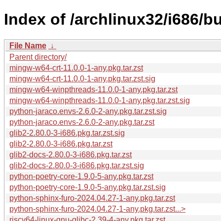
Index of /archlinux32/i686/b
File Name
↓
Parent directory/
mingw-w64-crt-11.0.0-1-any.pkg.tar.zst
mingw-w64-crt-11.0.0-1-any.pkg.tar.zst.sig
mingw-w64-winpthreads-11.0.0-1-any.pkg.tar.zst
mingw-w64-winpthreads-11.0.0-1-any.pkg.tar.zst.sig
python-jaraco.envs-2.6.0-2-any.pkg.tar.zst.sig
python-jaraco.envs-2.6.0-2-any.pkg.tar.zst
glib2-2.80.0-3-i686.pkg.tar.zst.sig
glib2-2.80.0-3-i686.pkg.tar.zst
glib2-docs-2.80.0-3-i686.pkg.tar.zst
glib2-docs-2.80.0-3-i686.pkg.tar.zst.sig
python-poetry-core-1.9.0-5-any.pkg.tar.zst
python-poetry-core-1.9.0-5-any.pkg.tar.zst.sig
python-sphinx-furo-2024.04.27-1-any.pkg.tar.zst
python-sphinx-furo-2024.04.27-1-any.pkg.tar.zst...>
riscv64-linux-gnu-glibc-2.39-4-any.pkg.tar.zst