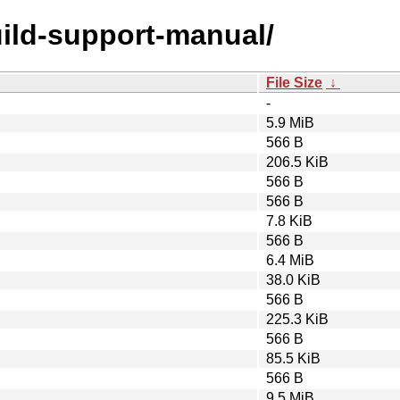
uild-support-manual/
File Size
↓
-
5.9 MiB
566 B
206.5 KiB
566 B
566 B
7.8 KiB
566 B
6.4 MiB
38.0 KiB
566 B
225.3 KiB
566 B
85.5 KiB
566 B
9.5 MiB