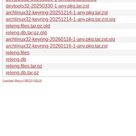
devtools32-20250330-1-any.pkg.tar.zst
archlinux32-keyring-20251214-1-any.pkg.tar.zst
archlinux32-keyring-20251214-1-any.pkg.tar.zst.sig
releng.files.tar.gz.old
releng.db.tar.gz.old
archlinux32-keyring-20260116-1-any.pkg.tar.zst.sig
archlinux32-keyring-20260116-1-any.pkg.tar.zst
releng.files
releng.db
releng.files.tar.gz
releng.db.tar.gz
Contribute
|
Metrics
|
PATOS
|
GELOS