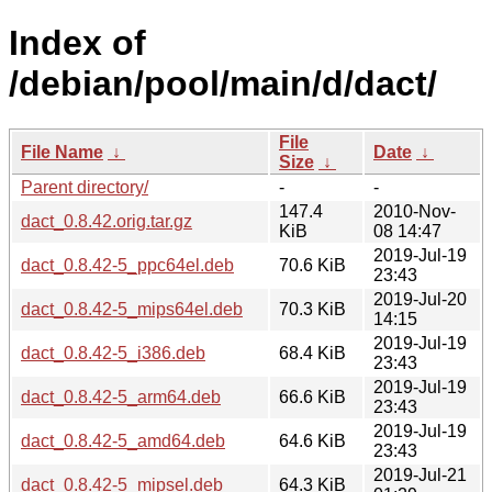
Index of
/debian/pool/main/d/dact/
File
File Name
↓
Date
↓
Size
↓
Parent directory/
-
-
147.4
2010-Nov-
dact_0.8.42.orig.tar.gz
KiB
08 14:47
2019-Jul-19
dact_0.8.42-5_ppc64el.deb
70.6 KiB
23:43
2019-Jul-20
dact_0.8.42-5_mips64el.deb
70.3 KiB
14:15
2019-Jul-19
dact_0.8.42-5_i386.deb
68.4 KiB
23:43
2019-Jul-19
dact_0.8.42-5_arm64.deb
66.6 KiB
23:43
2019-Jul-19
dact_0.8.42-5_amd64.deb
64.6 KiB
23:43
2019-Jul-21
dact_0.8.42-5_mipsel.deb
64.3 KiB