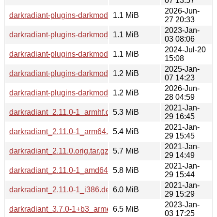
07 13:57
2026-Jun-
darkradiant-plugins-darkmod_3.9.0-1+b5_amd64.deb
1.1 MiB
27 20:33
2023-Jan-
darkradiant-plugins-darkmod_3.7.0-1+b3_i386.deb
1.1 MiB
03 08:06
2024-Jul-20
darkradiant-plugins-darkmod_3.9.0-1~bpo12+1_i386.deb
1.1 MiB
15:08
2025-Jan-
darkradiant-plugins-darkmod_3.9.0-1+b2_i386.deb
1.2 MiB
07 14:23
2026-Jun-
darkradiant-plugins-darkmod_3.9.0-1+b5_i386.deb
1.2 MiB
28 04:59
2021-Jan-
darkradiant_2.11.0-1_armhf.deb
5.3 MiB
29 16:45
2021-Jan-
darkradiant_2.11.0-1_arm64.deb
5.4 MiB
29 15:45
2021-Jan-
darkradiant_2.11.0.orig.tar.gz
5.7 MiB
29 14:49
2021-Jan-
darkradiant_2.11.0-1_amd64.deb
5.8 MiB
29 15:44
2021-Jan-
darkradiant_2.11.0-1_i386.deb
6.0 MiB
29 15:29
2023-Jan-
darkradiant_3.7.0-1+b3_armel.deb
6.5 MiB
03 17:25