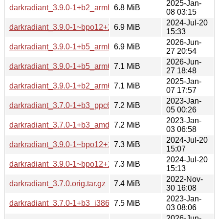
2025-Jan-
darkradiant_3.9.0-1+b2_armhf.deb
6.8 MiB
08 03:15
2024-Jul-20
darkradiant_3.9.0-1~bpo12+1_s390x.deb
6.9 MiB
15:33
2026-Jun-
darkradiant_3.9.0-1+b5_armhf.deb
6.9 MiB
27 20:54
2026-Jun-
darkradiant_3.9.0-1+b5_arm64.deb
7.1 MiB
27 18:48
2025-Jan-
darkradiant_3.9.0-1+b2_arm64.deb
7.1 MiB
07 17:57
2023-Jan-
darkradiant_3.7.0-1+b3_ppc64el.deb
7.2 MiB
05 00:26
2023-Jan-
darkradiant_3.7.0-1+b3_amd64.deb
7.2 MiB
03 06:58
2024-Jul-20
darkradiant_3.9.0-1~bpo12+1_ppc64el.deb
7.3 MiB
15:07
2024-Jul-20
darkradiant_3.9.0-1~bpo12+1_amd64.deb
7.3 MiB
15:13
2022-Nov-
darkradiant_3.7.0.orig.tar.gz
7.4 MiB
30 16:08
2023-Jan-
darkradiant_3.7.0-1+b3_i386.deb
7.5 MiB
03 08:06
2026-Jun-