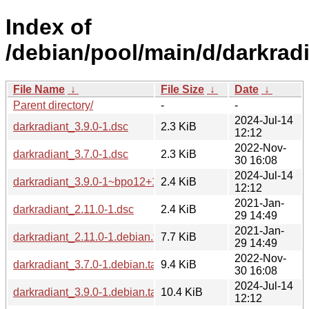
Index of
/debian/pool/main/d/darkradi
File Name
↓
File Size
↓
Date
↓
Parent directory/
-
-
2024-Jul-14
darkradiant_3.9.0-1.dsc
2.3 KiB
12:12
2022-Nov-
darkradiant_3.7.0-1.dsc
2.3 KiB
30 16:08
2024-Jul-14
darkradiant_3.9.0-1~bpo12+1.dsc
2.4 KiB
12:12
2021-Jan-
darkradiant_2.11.0-1.dsc
2.4 KiB
29 14:49
2021-Jan-
darkradiant_2.11.0-1.debian.tar.xz
7.7 KiB
29 14:49
2022-Nov-
darkradiant_3.7.0-1.debian.tar.xz
9.4 KiB
30 16:08
2024-Jul-14
darkradiant_3.9.0-1.debian.tar.xz
10.4 KiB
12:12