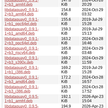
libdataquay0_0.9.1-
147.6
2024-Oct-28
2+b3_armhf.deb
KiB
20:29
libdataquay0_0.9.1-
154.8
2024-Oct-29
2+b3_arm64.deb
KiB
03:32
libdataquay0_0.9.1-
155.6
2019-Jul-29
1+b1_ppc64el.deb
KiB
15:28
libdataquay0_0.9.1-
159.3
2019-Jul-29
1+b1_amd64.deb
KiB
15:13
libdataquay0_0.9.1-
163.2
2024-Oct-28
2+b3_ppc64el.deb
KiB
16:46
libdataquay0_0.9.1-
165.8
2024-Oct-29
2+b3_riscv64.deb
KiB
03:48
libdataquay0_0.9.1-
169.2
2024-Oct-29
2+b3_s390x.deb
KiB
11:59
libdataquay0_0.9.1-
169.2
2019-Jul-29
1+b1_i386.deb
KiB
15:28
libdataquay0_0.9.1-
172.2
2024-Oct-28
2+b3_amd64.deb
KiB
16:57
libdataquay0_0.9.1-
183.3
2024-Oct-28
2+b3_i386.deb
KiB
17:52
libdataquay0_0.9.5-
192.1
2026-Apr-23
1+b1_armhf.deb
KiB
15:04
libdataquay0_0.9.5-
194.9
2026-Apr-23