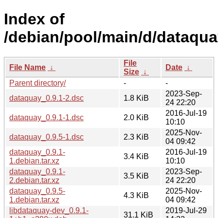
Index of
/debian/pool/main/d/dataqua
File
File Name
↓
Date
↓
Size
↓
Parent directory/
-
-
2023-Sep-
dataquay_0.9.1-2.dsc
1.8 KiB
24 22:20
2016-Jul-19
dataquay_0.9.1-1.dsc
2.0 KiB
10:10
2025-Nov-
dataquay_0.9.5-1.dsc
2.3 KiB
04 09:42
dataquay_0.9.1-
2016-Jul-19
3.4 KiB
1.debian.tar.xz
10:10
dataquay_0.9.1-
2023-Sep-
3.5 KiB
2.debian.tar.xz
24 22:20
dataquay_0.9.5-
2025-Nov-
4.3 KiB
1.debian.tar.xz
04 09:42
libdataquay-dev_0.9.1-
2019-Jul-29
31.1 KiB