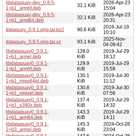
libdataquay-dev_0.9.5-
2026-Apr-23
32.1 KiB
1+b1_armhf.deb
15:04
libdataquay-dev_0.9.5-
2026-Apr-23
32.1 KiB
1+b1_amd64.deb
20:31
2016-Jul-19
dataquay_0.9.1.orig.tar.bz2
90.6 KiB
10:10
2025-Nov-
dataquay_0.9.5.orig.tar.xz
93.1 KiB
04 09:42
libdataquay0_0.9.1-
128.0
2019-Jul-29
1+b1_armel.deb
KiB
18:12
libdataquay0_0.9.1-
129.9
2019-Jul-29
1+b1_armhf.deb
KiB
15:59
libdataquay0_0.9.1-
130.1
2019-Jul-30
1+b1_mips64el.deb
KiB
11:12
libdataquay0_0.9.1-
130.8
2019-Jul-30
1+b1_mipsel.deb
KiB
07:56
libdataquay0_0.9.1-
137.4
2019-Jul-29
1+b1_s390x.deb
KiB
14:32
libdataquay0_0.9.1-
143.3
2019-Jul-29
1+b1_arm64.deb
KiB
14:11
libdataquay0_0.9.1-
145.3
2024-Oct-28
2+b3_armel.deb
KiB
23:04