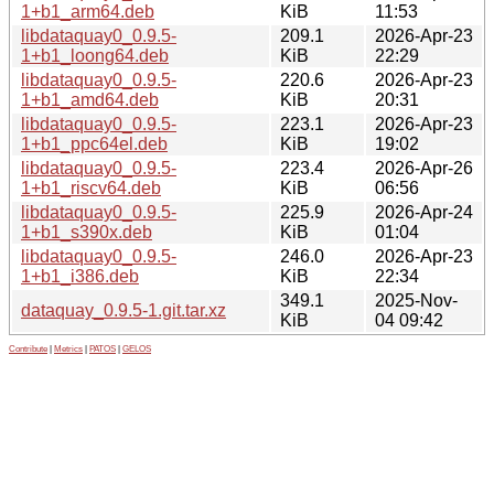
1+b1_arm64.deb
KiB
11:53
libdataquay0_0.9.5-
209.1
2026-Apr-23
1+b1_loong64.deb
KiB
22:29
libdataquay0_0.9.5-
220.6
2026-Apr-23
1+b1_amd64.deb
KiB
20:31
libdataquay0_0.9.5-
223.1
2026-Apr-23
1+b1_ppc64el.deb
KiB
19:02
libdataquay0_0.9.5-
223.4
2026-Apr-26
1+b1_riscv64.deb
KiB
06:56
libdataquay0_0.9.5-
225.9
2026-Apr-24
1+b1_s390x.deb
KiB
01:04
libdataquay0_0.9.5-
246.0
2026-Apr-23
1+b1_i386.deb
KiB
22:34
349.1
2025-Nov-
dataquay_0.9.5-1.git.tar.xz
KiB
04 09:42
Contribute
|
Metrics
|
PATOS
|
GELOS