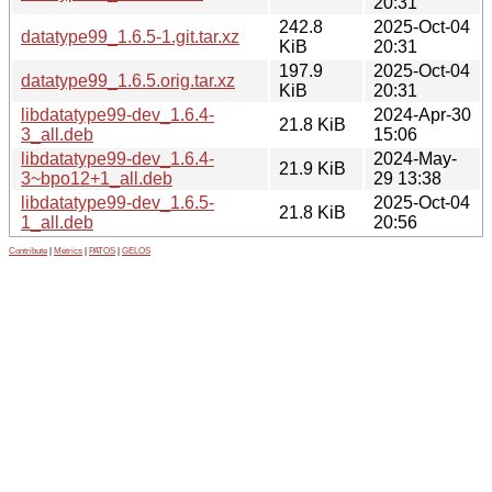
20:31
242.8
2025-Oct-04
datatype99_1.6.5-1.git.tar.xz
KiB
20:31
197.9
2025-Oct-04
datatype99_1.6.5.orig.tar.xz
KiB
20:31
libdatatype99-dev_1.6.4-
2024-Apr-30
21.8 KiB
3_all.deb
15:06
libdatatype99-dev_1.6.4-
2024-May-
21.9 KiB
3~bpo12+1_all.deb
29 13:38
libdatatype99-dev_1.6.5-
2025-Oct-04
21.8 KiB
1_all.deb
20:56
Contribute
|
Metrics
|
PATOS
|
GELOS