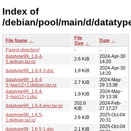
Index of
/debian/pool/main/d/datatyp
File
File Name
↓
Date
↓
Size
↓
Parent directory/
-
-
datatype99_1.6.4-
2024-Apr-30
2.6 KiB
3.debian.tar.xz
14:20
2024-Apr-30
datatype99_1.6.4-3.dsc
1.9 KiB
14:20
datatype99_1.6.4-
2024-May-
2.7 KiB
3~bpo12+1.debian.tar.xz
29 13:38
datatype99_1.6.4-
2024-May-
1.9 KiB
3~bpo12+1.dsc
29 13:38
202.6
2024-Feb-
datatype99_1.6.4.orig.tar.gz
KiB
27 17:27
datatype99_1.6.5-
2025-Oct-04
2.6 KiB
1.debian.tar.xz
20:31
2025-Oct-04
datatype99_1.6.5-1.dsc
2.1 KiB