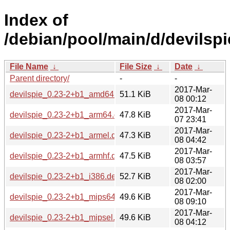
Index of
/debian/pool/main/d/devilspi
File Name
↓
File Size
↓
Date
↓
Parent directory/
-
-
2017-Mar-
devilspie_0.23-2+b1_amd64.deb
51.1 KiB
08 00:12
2017-Mar-
devilspie_0.23-2+b1_arm64.deb
47.8 KiB
07 23:41
2017-Mar-
devilspie_0.23-2+b1_armel.deb
47.3 KiB
08 04:42
2017-Mar-
devilspie_0.23-2+b1_armhf.deb
47.5 KiB
08 03:57
2017-Mar-
devilspie_0.23-2+b1_i386.deb
52.7 KiB
08 02:00
2017-Mar-
devilspie_0.23-2+b1_mips64el.deb
49.6 KiB
08 09:10
2017-Mar-
devilspie_0.23-2+b1_mipsel.deb
49.6 KiB
08 04:12