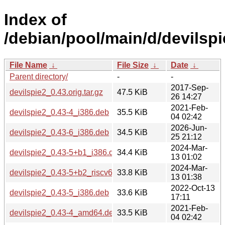
Index of
/debian/pool/main/d/devilspi
File Name
↓
File Size
↓
Date
↓
Parent directory/
-
-
2017-Sep-
devilspie2_0.43.orig.tar.gz
47.5 KiB
26 14:27
2021-Feb-
devilspie2_0.43-4_i386.deb
35.5 KiB
04 02:42
2026-Jun-
devilspie2_0.43-6_i386.deb
34.5 KiB
25 21:12
2024-Mar-
devilspie2_0.43-5+b1_i386.deb
34.4 KiB
13 01:02
2024-Mar-
devilspie2_0.43-5+b2_riscv64.deb
33.8 KiB
13 01:38
2022-Oct-13
devilspie2_0.43-5_i386.deb
33.6 KiB
17:11
2021-Feb-
devilspie2_0.43-4_amd64.deb
33.5 KiB
04 02:42