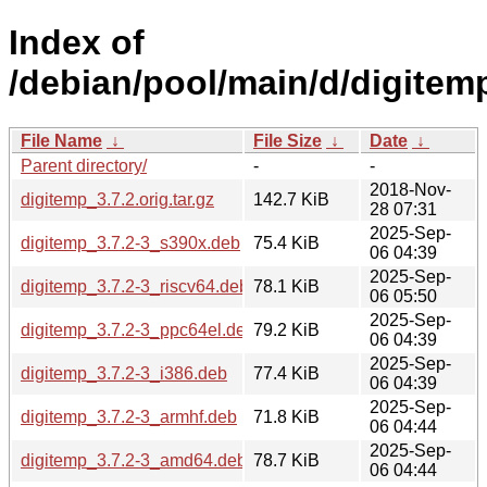
Index of
/debian/pool/main/d/digitem
File Name
↓
File Size
↓
Date
↓
Parent directory/
-
-
2018-Nov-
digitemp_3.7.2.orig.tar.gz
142.7 KiB
28 07:31
2025-Sep-
digitemp_3.7.2-3_s390x.deb
75.4 KiB
06 04:39
2025-Sep-
digitemp_3.7.2-3_riscv64.deb
78.1 KiB
06 05:50
2025-Sep-
digitemp_3.7.2-3_ppc64el.deb
79.2 KiB
06 04:39
2025-Sep-
digitemp_3.7.2-3_i386.deb
77.4 KiB
06 04:39
2025-Sep-
digitemp_3.7.2-3_armhf.deb
71.8 KiB
06 04:44
2025-Sep-
digitemp_3.7.2-3_amd64.deb
78.7 KiB
06 04:44