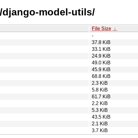
/django-model-utils/
File Size
↓
-
37.8 KiB
33.1 KiB
24.9 KiB
49.0 KiB
45.9 KiB
68.8 KiB
2.3 KiB
5.8 KiB
61.7 KiB
2.2 KiB
5.3 KiB
43.5 KiB
2.1 KiB
3.7 KiB