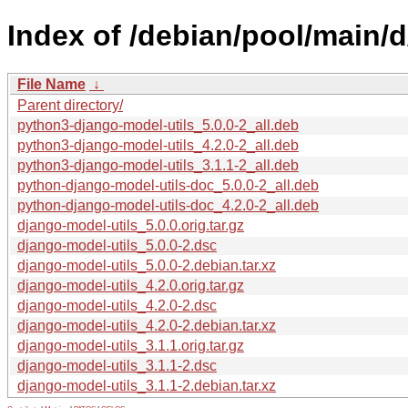
Index of /debian/pool/main/d
File Name
↓
Parent directory/
python3-django-model-utils_5.0.0-2_all.deb
python3-django-model-utils_4.2.0-2_all.deb
python3-django-model-utils_3.1.1-2_all.deb
python-django-model-utils-doc_5.0.0-2_all.deb
python-django-model-utils-doc_4.2.0-2_all.deb
django-model-utils_5.0.0.orig.tar.gz
django-model-utils_5.0.0-2.dsc
django-model-utils_5.0.0-2.debian.tar.xz
django-model-utils_4.2.0.orig.tar.gz
django-model-utils_4.2.0-2.dsc
django-model-utils_4.2.0-2.debian.tar.xz
django-model-utils_3.1.1.orig.tar.gz
django-model-utils_3.1.1-2.dsc
django-model-utils_3.1.1-2.debian.tar.xz