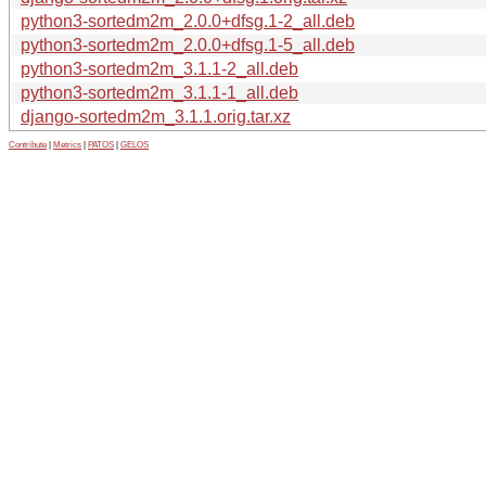
python3-sortedm2m_2.0.0+dfsg.1-2_all.deb
python3-sortedm2m_2.0.0+dfsg.1-5_all.deb
python3-sortedm2m_3.1.1-2_all.deb
python3-sortedm2m_3.1.1-1_all.deb
django-sortedm2m_3.1.1.orig.tar.xz
Contribute
|
Metrics
|
PATOS
|
GELOS