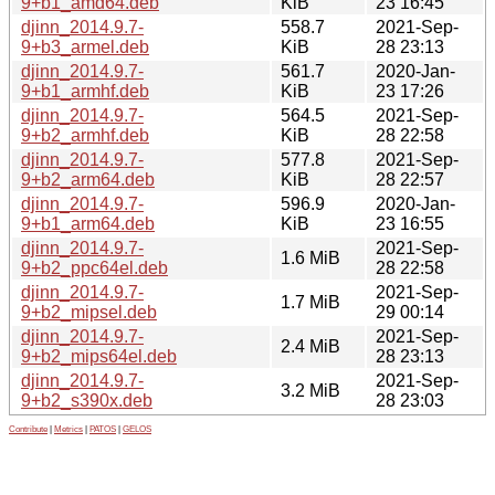
9+b1_amd64.deb
KiB
23 16:45
djinn_2014.9.7-
558.7
2021-Sep-
9+b3_armel.deb
KiB
28 23:13
djinn_2014.9.7-
561.7
2020-Jan-
9+b1_armhf.deb
KiB
23 17:26
djinn_2014.9.7-
564.5
2021-Sep-
9+b2_armhf.deb
KiB
28 22:58
djinn_2014.9.7-
577.8
2021-Sep-
9+b2_arm64.deb
KiB
28 22:57
djinn_2014.9.7-
596.9
2020-Jan-
9+b1_arm64.deb
KiB
23 16:55
djinn_2014.9.7-
2021-Sep-
1.6 MiB
9+b2_ppc64el.deb
28 22:58
djinn_2014.9.7-
2021-Sep-
1.7 MiB
9+b2_mipsel.deb
29 00:14
djinn_2014.9.7-
2021-Sep-
2.4 MiB
9+b2_mips64el.deb
28 23:13
djinn_2014.9.7-
2021-Sep-
3.2 MiB
9+b2_s390x.deb
28 23:03
Contribute
|
Metrics
|
PATOS
|
GELOS