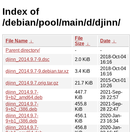
Index of
/debian/pool/main/d/djinn/
File
File Name
↓
Date
↓
Size
↓
Parent directory/
-
-
2018-Oct-04
djinn_2014.9.7-9.dsc
2.0 KiB
16:16
2018-Oct-04
djinn_2014.9.7-9.debian.tar.xz
3.4 KiB
16:16
2015-Oct-01
djinn_2014.9.7.orig.tar.gz
21.7 KiB
10:26
djinn_2014.9.7-
447.7
2021-Sep-
9+b2_amd64.deb
KiB
28 22:57
djinn_2014.9.7-
455.8
2021-Sep-
9+b2_i386.deb
KiB
28 22:47
djinn_2014.9.7-
456.1
2020-Jan-
9+b1_i386.deb
KiB
23 16:34
djinn_2014.9.7-
456.8
2020-Jan-