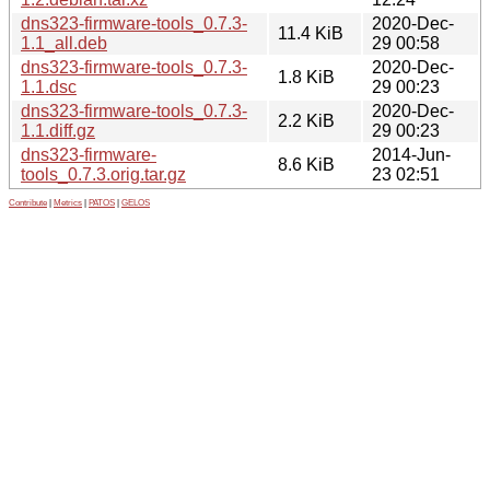
dns323-firmware-tools_0.7.3-
2020-Dec-
11.4 KiB
1.1_all.deb
29 00:58
dns323-firmware-tools_0.7.3-
2020-Dec-
1.8 KiB
1.1.dsc
29 00:23
dns323-firmware-tools_0.7.3-
2020-Dec-
2.2 KiB
1.1.diff.gz
29 00:23
dns323-firmware-
2014-Jun-
8.6 KiB
tools_0.7.3.orig.tar.gz
23 02:51
Contribute
|
Metrics
|
PATOS
|
GELOS