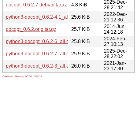
2025-Dec-
docopt_0.6.2-7.debian.tar.xz
4.8 KiB
28 21:42
2022-Dec-
python3-docopt_0.6.2-4.1_all.deb
25.6 KiB
21 12:36
2014-Jun-
docopt_0.6.2.orig.tar.gz
25.7 KiB
24 12:18
2024-Feb-
python3-docopt_0.6.2-6_all.deb
25.8 KiB
27 10:13
2025-Dec-
python3-docopt_0.6.2-7_all.deb
25.9 KiB
28 22:02
2021-Jan-
python3-docopt_0.6.2-3_all.deb
26.0 KiB
23 17:30
Contribute
|
Metrics
|
PATOS
|
GELOS