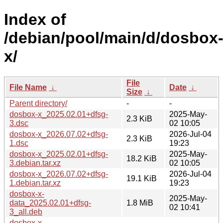
Index of
/debian/pool/main/d/dosbox
x/
File
File Name
↓
Date
↓
Size
↓
Parent directory/
-
-
dosbox-x_2025.02.01+dfsg-
2025-May-
2.3 KiB
3.dsc
02 10:05
dosbox-x_2026.07.02+dfsg-
2026-Jul-04
2.3 KiB
1.dsc
19:23
dosbox-x_2025.02.01+dfsg-
2025-May-
18.2 KiB
3.debian.tar.xz
02 10:05
dosbox-x_2026.07.02+dfsg-
2026-Jul-04
19.1 KiB
1.debian.tar.xz
19:23
dosbox-x-
2025-May-
data_2025.02.01+dfsg-
1.8 MiB
02 10:41
3_all.deb
dosbox-x-