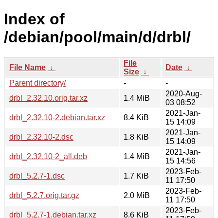
Index of
/debian/pool/main/d/drbl/
File
File Name
↓
Date
↓
Size
↓
Parent directory/
-
-
2020-Aug-
drbl_2.32.10.orig.tar.xz
1.4 MiB
03 08:52
2021-Jan-
drbl_2.32.10-2.debian.tar.xz
8.4 KiB
15 14:09
2021-Jan-
drbl_2.32.10-2.dsc
1.8 KiB
15 14:09
2021-Jan-
drbl_2.32.10-2_all.deb
1.4 MiB
15 14:56
2023-Feb-
drbl_5.2.7-1.dsc
1.7 KiB
11 17:50
2023-Feb-
drbl_5.2.7.orig.tar.gz
2.0 MiB
11 17:50
2023-Feb-
drbl_5.2.7-1.debian.tar.xz
8.6 KiB