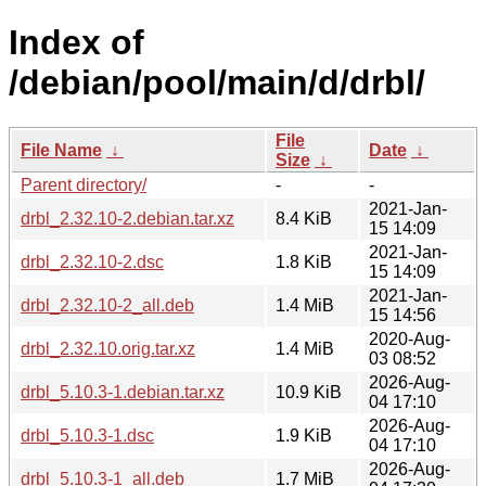
Index of
/debian/pool/main/d/drbl/
File
File Name
↓
Date
↓
Size
↓
Parent directory/
-
-
2021-Jan-
drbl_2.32.10-2.debian.tar.xz
8.4 KiB
15 14:09
2021-Jan-
drbl_2.32.10-2.dsc
1.8 KiB
15 14:09
2021-Jan-
drbl_2.32.10-2_all.deb
1.4 MiB
15 14:56
2020-Aug-
drbl_2.32.10.orig.tar.xz
1.4 MiB
03 08:52
2026-Aug-
drbl_5.10.3-1.debian.tar.xz
10.9 KiB
04 17:10
2026-Aug-
drbl_5.10.3-1.dsc
1.9 KiB
04 17:10
2026-Aug-
drbl_5.10.3-1_all.deb
1.7 MiB