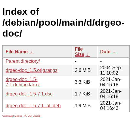
Index of
/debian/pool/main/d/drgeo-
doc/
File
File Name
↓
Date
↓
Size
↓
Parent directory/
-
-
2004-Sep-
drgeo-doc_1.5.orig.tar.gz
2.6 MiB
11 10:02
drgeo-doc_1.5-
2021-Jan-
3.3 KiB
7.1.debian.tar.xz
04 16:18
2021-Jan-
drgeo-doc_1.5-7.1.dsc
1.7 KiB
04 16:18
2021-Jan-
drgeo-doc_1.5-7.1_all.deb
1.9 MiB
04 16:43
Contribute
|
Metrics
|
PATOS
|
GELOS