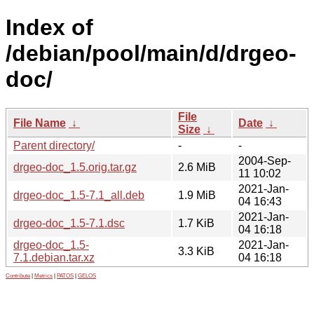
Index of
/debian/pool/main/d/drgeo-
doc/
File
File Name
↓
Date
↓
Size
↓
Parent directory/
-
-
2004-Sep-
drgeo-doc_1.5.orig.tar.gz
2.6 MiB
11 10:02
2021-Jan-
drgeo-doc_1.5-7.1_all.deb
1.9 MiB
04 16:43
2021-Jan-
drgeo-doc_1.5-7.1.dsc
1.7 KiB
04 16:18
drgeo-doc_1.5-
2021-Jan-
3.3 KiB
7.1.debian.tar.xz
04 16:18
Contribute
|
Metrics
|
PATOS
|
GELOS