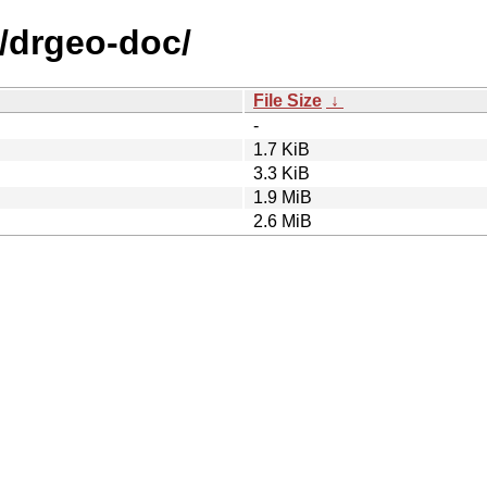
d/drgeo-doc/
File Size
↓
-
1.7 KiB
3.3 KiB
1.9 MiB
2.6 MiB