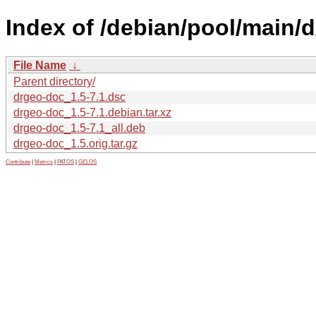
Index of /debian/pool/main/
File Name
↓
Parent directory/
drgeo-doc_1.5-7.1.dsc
drgeo-doc_1.5-7.1.debian.tar.xz
drgeo-doc_1.5-7.1_all.deb
drgeo-doc_1.5.orig.tar.gz
Contribute
|
Metrics
|
PATOS
|
GELOS