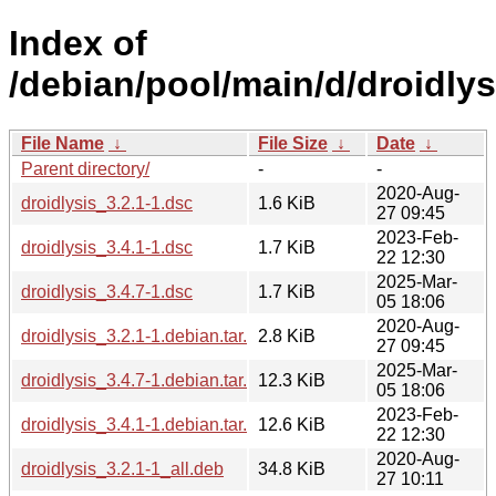
Index of
/debian/pool/main/d/droidlys
File Name
↓
File Size
↓
Date
↓
Parent directory/
-
-
2020-Aug-
droidlysis_3.2.1-1.dsc
1.6 KiB
27 09:45
2023-Feb-
droidlysis_3.4.1-1.dsc
1.7 KiB
22 12:30
2025-Mar-
droidlysis_3.4.7-1.dsc
1.7 KiB
05 18:06
2020-Aug-
droidlysis_3.2.1-1.debian.tar.xz
2.8 KiB
27 09:45
2025-Mar-
droidlysis_3.4.7-1.debian.tar.xz
12.3 KiB
05 18:06
2023-Feb-
droidlysis_3.4.1-1.debian.tar.xz
12.6 KiB
22 12:30
2020-Aug-
droidlysis_3.2.1-1_all.deb
34.8 KiB
27 10:11