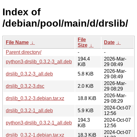
Index of
/debian/pool/main/d/drslib/
File
File Name
↓
Date
↓
Size
↓
Parent directory/
-
-
194.4
2026-Mar-
python3-drslib_0.3.2-3_all.deb
KiB
29 08:49
2026-Mar-
drslib_0.3.2-3_all.deb
5.8 KiB
29 08:49
2026-Mar-
drslib_0.3.2-3.dsc
2.0 KiB
29 08:29
2026-Mar-
drslib_0.3.2-3.debian.tar.xz
18.8 KiB
29 08:29
2024-Oct-07
drslib_0.3.2-1_all.deb
5.9 KiB
12:56
194.3
2024-Oct-07
python3-drslib_0.3.2-1_all.deb
KiB
12:56
2024-Oct-07
drslib_0.3.2-1.debian.tar.xz
18.3 KiB