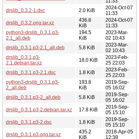
11:33
2024-Oct-07
drslib_0.3.2-1.dsc
2.0 KiB
11:33
436.6
2024-Oct-07
drslib_0.3.2.orig.tar.xz
KiB
11:33
python3-drslib_0.3.1.p3-
194.5
2023-Mar-
2.1_all.deb
KiB
02 10:43
2023-Mar-
drslib_0.3.1.p3-2.1_all.deb
5.8 KiB
02 10:43
drslib_0.3.1.p3-
2023-Feb-
18.0 KiB
2.1.debian.tar.xz
25 22:03
2023-Feb-
drslib_0.3.1.p3-2.1.dsc
1.8 KiB
25 22:03
python3-drslib_0.3.1.p3-
193.6
2019-Sep-
2_all.deb
KiB
05 16:02
2019-Sep-
drslib_0.3.1.p3-2_all.deb
5.8 KiB
05 16:02
2019-Sep-
drslib_0.3.1.p3-2.debian.tar.xz
17.8 KiB
05 15:10
2019-Sep-
drslib_0.3.1.p3-2.dsc
1.8 KiB
05 15:10
435.2
2018-Apr-05
drslib_0.3.1.p3.orig.tar.xz
KiB
12:39