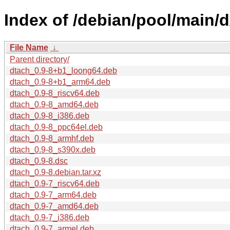
Index of /debian/pool/main/d
File Name
↓
Parent directory/
dtach_0.9-8+b1_loong64.deb
dtach_0.9-8+b1_arm64.deb
dtach_0.9-8_riscv64.deb
dtach_0.9-8_amd64.deb
dtach_0.9-8_i386.deb
dtach_0.9-8_ppc64el.deb
dtach_0.9-8_armhf.deb
dtach_0.9-8_s390x.deb
dtach_0.9-8.dsc
dtach_0.9-8.debian.tar.xz
dtach_0.9-7_riscv64.deb
dtach_0.9-7_arm64.deb
dtach_0.9-7_amd64.deb
dtach_0.9-7_i386.deb
dtach_0.9-7_armel.deb