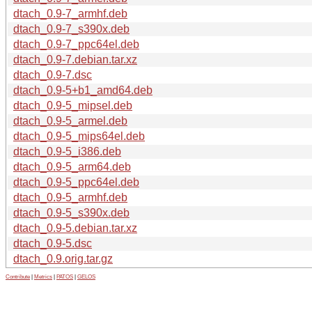
dtach_0.9-7_armhf.deb
dtach_0.9-7_s390x.deb
dtach_0.9-7_ppc64el.deb
dtach_0.9-7.debian.tar.xz
dtach_0.9-7.dsc
dtach_0.9-5+b1_amd64.deb
dtach_0.9-5_mipsel.deb
dtach_0.9-5_armel.deb
dtach_0.9-5_mips64el.deb
dtach_0.9-5_i386.deb
dtach_0.9-5_arm64.deb
dtach_0.9-5_ppc64el.deb
dtach_0.9-5_armhf.deb
dtach_0.9-5_s390x.deb
dtach_0.9-5.debian.tar.xz
dtach_0.9-5.dsc
dtach_0.9.orig.tar.gz
Contribute
|
Metrics
|
PATOS
|
GELOS