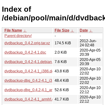
Index of
/debian/pool/main/d/dvdbac
File Name
↓
File Size
↓
Date
↓
Parent directory/
-
-
2012-Jun-
dvdbackup_0.4.2.orig.tar.xz
174.5 KiB
24 02:48
2020-Apr-05
dvdbackup_0.4.2-4.1.dsc
2.0 KiB
20:39
2020-Apr-05
dvdbackup_0.4.2-4.1.debian.tar.xz
7.6 KiB
20:39
2020-Apr-10
dvdbackup_0.4.2-4.1_i386.deb
43.8 KiB
22:02
2020-Apr-10
dvdbackup-dbg_0.4.2-4.1_i386.deb
48.4 KiB
22:02
2020-Apr-10
dvdbackup-dbg_0.4.2-4.1_armhf.deb
52.6 KiB
22:12
2020-Apr-10
dvdbackup_0.4.2-4.1_armhf.deb
41.7 KiB
22:12