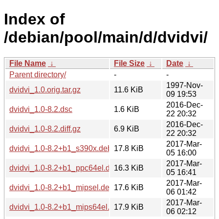
Index of
/debian/pool/main/d/dvidvi/
File Name
↓
File Size
↓
Date
↓
Parent directory/
-
-
1997-Nov-
dvidvi_1.0.orig.tar.gz
11.6 KiB
09 19:53
2016-Dec-
dvidvi_1.0-8.2.dsc
1.6 KiB
22 20:32
2016-Dec-
dvidvi_1.0-8.2.diff.gz
6.9 KiB
22 20:32
2017-Mar-
dvidvi_1.0-8.2+b1_s390x.deb
17.8 KiB
05 16:00
2017-Mar-
dvidvi_1.0-8.2+b1_ppc64el.deb
16.3 KiB
05 16:41
2017-Mar-
dvidvi_1.0-8.2+b1_mipsel.deb
17.6 KiB
06 01:42
2017-Mar-
dvidvi_1.0-8.2+b1_mips64el.deb
17.9 KiB
06 02:12