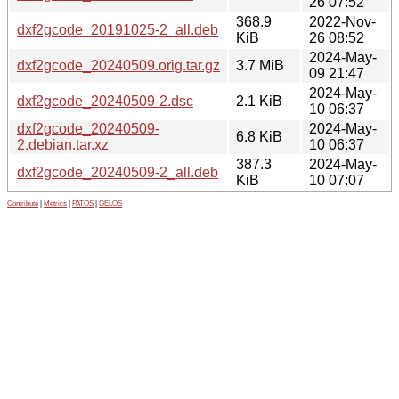
26 07:52
368.9
2022-Nov-
dxf2gcode_20191025-2_all.deb
KiB
26 08:52
2024-May-
dxf2gcode_20240509.orig.tar.gz
3.7 MiB
09 21:47
2024-May-
dxf2gcode_20240509-2.dsc
2.1 KiB
10 06:37
dxf2gcode_20240509-
2024-May-
6.8 KiB
2.debian.tar.xz
10 06:37
387.3
2024-May-
dxf2gcode_20240509-2_all.deb
KiB
10 07:07
Contribute
|
Metrics
|
PATOS
|
GELOS