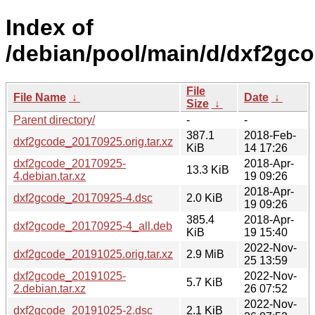
Index of
/debian/pool/main/d/dxf2gco
File
File Name
↓
Date
↓
Size
↓
Parent directory/
-
-
387.1
2018-Feb-
dxf2gcode_20170925.orig.tar.xz
KiB
14 17:26
dxf2gcode_20170925-
2018-Apr-
13.3 KiB
4.debian.tar.xz
19 09:26
2018-Apr-
dxf2gcode_20170925-4.dsc
2.0 KiB
19 09:26
385.4
2018-Apr-
dxf2gcode_20170925-4_all.deb
KiB
19 15:40
2022-Nov-
dxf2gcode_20191025.orig.tar.xz
2.9 MiB
25 13:59
dxf2gcode_20191025-
2022-Nov-
5.7 KiB
2.debian.tar.xz
26 07:52
2022-Nov-
dxf2gcode_20191025-2.dsc
2.1 KiB