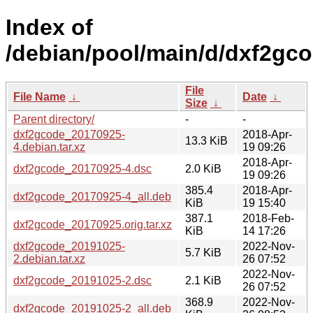
Index of
/debian/pool/main/d/dxf2gco
File
File Name
↓
Date
↓
Size
↓
Parent directory/
-
-
dxf2gcode_20170925-
2018-Apr-
13.3 KiB
4.debian.tar.xz
19 09:26
2018-Apr-
dxf2gcode_20170925-4.dsc
2.0 KiB
19 09:26
385.4
2018-Apr-
dxf2gcode_20170925-4_all.deb
KiB
19 15:40
387.1
2018-Feb-
dxf2gcode_20170925.orig.tar.xz
KiB
14 17:26
dxf2gcode_20191025-
2022-Nov-
5.7 KiB
2.debian.tar.xz
26 07:52
2022-Nov-
dxf2gcode_20191025-2.dsc
2.1 KiB
26 07:52
368.9
2022-Nov-
dxf2gcode_20191025-2_all.deb