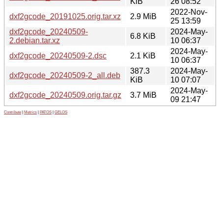
KiB
26 08:52
2022-Nov-
dxf2gcode_20191025.orig.tar.xz
2.9 MiB
25 13:59
dxf2gcode_20240509-
2024-May-
6.8 KiB
2.debian.tar.xz
10 06:37
2024-May-
dxf2gcode_20240509-2.dsc
2.1 KiB
10 06:37
387.3
2024-May-
dxf2gcode_20240509-2_all.deb
KiB
10 07:07
2024-May-
dxf2gcode_20240509.orig.tar.gz
3.7 MiB
09 21:47
Contribute
|
Metrics
|
PATOS
|
GELOS