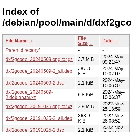
Index of
/debian/pool/main/d/dxf2gco
File
File Name
↓
Date
↓
Size
↓
Parent directory/
-
-
2024-May-
dxf2gcode_20240509.orig.tar.gz
3.7 MiB
09 21:47
387.3
2024-May-
dxf2gcode_20240509-2_all.deb
KiB
10 07:07
2024-May-
dxf2gcode_20240509-2.dsc
2.1 KiB
10 06:37
dxf2gcode_20240509-
2024-May-
6.8 KiB
2.debian.tar.xz
10 06:37
2022-Nov-
dxf2gcode_20191025.orig.tar.xz
2.9 MiB
25 13:59
368.9
2022-Nov-
dxf2gcode_20191025-2_all.deb
KiB
26 08:52
2022-Nov-
dxf2gcode_20191025-2.dsc
2.1 KiB