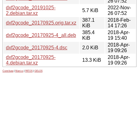
26 07:52
dxf2gcode_20191025-
2022-Nov-
5.7 KiB
2.debian.tar.xz
26 07:52
387.1
2018-Feb-
dxf2gcode_20170925.orig.tar.xz
KiB
14 17:26
385.4
2018-Apr-
dxf2gcode_20170925-4_all.deb
KiB
19 15:40
2018-Apr-
dxf2gcode_20170925-4.dsc
2.0 KiB
19 09:26
dxf2gcode_20170925-
2018-Apr-
13.3 KiB
4.debian.tar.xz
19 09:26
Contribute
|
Metrics
|
PATOS
|
GELOS