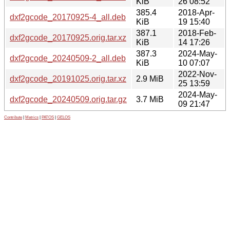
KiB
26 08:52
385.4
2018-Apr-
dxf2gcode_20170925-4_all.deb
KiB
19 15:40
387.1
2018-Feb-
dxf2gcode_20170925.orig.tar.xz
KiB
14 17:26
387.3
2024-May-
dxf2gcode_20240509-2_all.deb
KiB
10 07:07
2022-Nov-
dxf2gcode_20191025.orig.tar.xz
2.9 MiB
25 13:59
2024-May-
dxf2gcode_20240509.orig.tar.gz
3.7 MiB
09 21:47
Contribute
|
Metrics
|
PATOS
|
GELOS