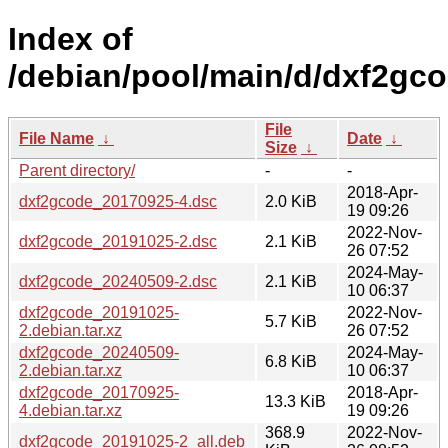
Index of
/debian/pool/main/d/dxf2gco
File
File Name
↓
Date
↓
Size
↓
Parent directory/
-
-
2018-Apr-
dxf2gcode_20170925-4.dsc
2.0 KiB
19 09:26
2022-Nov-
dxf2gcode_20191025-2.dsc
2.1 KiB
26 07:52
2024-May-
dxf2gcode_20240509-2.dsc
2.1 KiB
10 06:37
dxf2gcode_20191025-
2022-Nov-
5.7 KiB
2.debian.tar.xz
26 07:52
dxf2gcode_20240509-
2024-May-
6.8 KiB
2.debian.tar.xz
10 06:37
dxf2gcode_20170925-
2018-Apr-
13.3 KiB
4.debian.tar.xz
19 09:26
368.9
2022-Nov-
dxf2gcode_20191025-2_all.deb