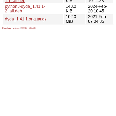
1.1_all.deb
KiB
10 11:28
python3-dyda_1.41.1-
143.0
2024-Feb-
2_all.deb
KiB
20 10:45
102.0
2021-Feb-
dyda_1.41.1.orig.tar.gz
MiB
07 04:35
Contribute
|
Metrics
|
PATOS
|
GELOS