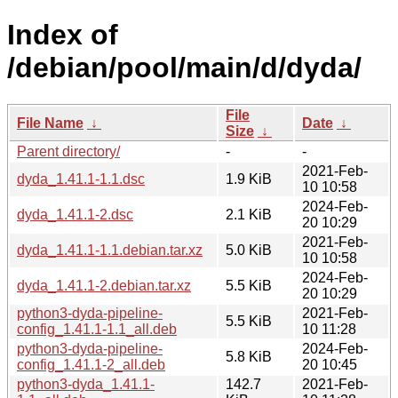
Index of
/debian/pool/main/d/dyda/
File
File Name
↓
Date
↓
Size
↓
Parent directory/
-
-
2021-Feb-
dyda_1.41.1-1.1.dsc
1.9 KiB
10 10:58
2024-Feb-
dyda_1.41.1-2.dsc
2.1 KiB
20 10:29
2021-Feb-
dyda_1.41.1-1.1.debian.tar.xz
5.0 KiB
10 10:58
2024-Feb-
dyda_1.41.1-2.debian.tar.xz
5.5 KiB
20 10:29
python3-dyda-pipeline-
2021-Feb-
5.5 KiB
config_1.41.1-1.1_all.deb
10 11:28
python3-dyda-pipeline-
2024-Feb-
5.8 KiB
config_1.41.1-2_all.deb
20 10:45
python3-dyda_1.41.1-
142.7
2021-Feb-