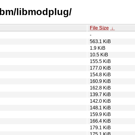
libm/libmodplug/
File Size
↓
-
563.1 KiB
1.9 KiB
10.5 KiB
155.5 KiB
177.0 KiB
154.8 KiB
160.9 KiB
162.8 KiB
139.7 KiB
142.0 KiB
148.1 KiB
159.9 KiB
166.4 KiB
179.1 KiB
175.1 KiB