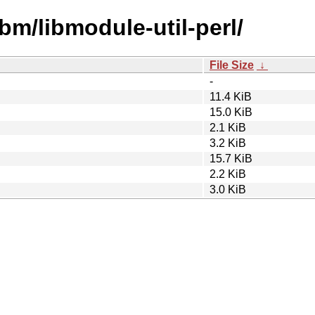
bm/libmodule-util-perl/
File Size
↓
-
11.4 KiB
15.0 KiB
2.1 KiB
3.2 KiB
15.7 KiB
2.2 KiB
3.0 KiB