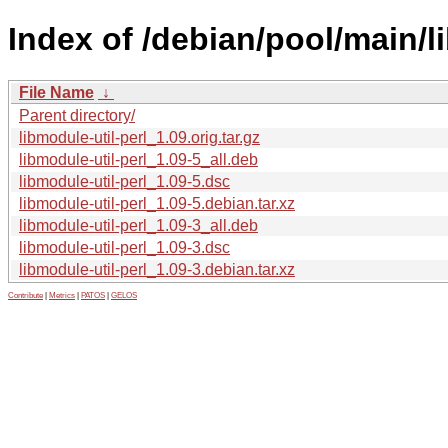
Index of /debian/pool/main/li
File Name
↓
Parent directory/
libmodule-util-perl_1.09.orig.tar.gz
libmodule-util-perl_1.09-5_all.deb
libmodule-util-perl_1.09-5.dsc
libmodule-util-perl_1.09-5.debian.tar.xz
libmodule-util-perl_1.09-3_all.deb
libmodule-util-perl_1.09-3.dsc
libmodule-util-perl_1.09-3.debian.tar.xz
Contribute
|
Metrics
|
PATOS
|
GELOS