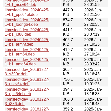
libmsiecf-dev_20240425-
936.9
2026-Jun-
1+b1_riscv64.deb
KiB
28 01:59
libmsiecf-dev_20240425-
447.0
2026-Jun-
1+b1_ppc64el.deb
KiB
28 21:30
libmsiecf-dev_20240425-
874.7
2026-Jun-
1+b1_loong64.deb
KiB
27 20:33
libmsiecf-dev_20240425-
441.1
2026-Jun-
1+b1_i386.deb
KiB
28 07:19
libmsiecf-dev_20240425-
405.7
2026-Jun-
1+b1_armhf.deb
KiB
27 19:25
libmsiecf-dev_20240425-
419.7
2026-Jun-
1+b1_arm64.deb
KiB
27 19:24
libmsiecf-dev_20240425-
414.9
2026-Jun-
1+b1_amd64.deb
KiB
28 03:42
libmsiecf-dev_20181227-
365.4
2025-Jan-
3_s390x.deb
KiB
18 16:43
libmsiecf-dev_20181227-
730.1
2025-Jan-
3_riscv64.deb
KiB
19 01:25
libmsiecf-dev_20181227-
394.7
2025-Jan-
3_ppc64el.deb
KiB
18 16:38
libmsiecf-dev_20181227-
388.8
2025-Jan-
3_i386.deb
KiB
18 16:43
libmsiecf-dev_20181227-
359.2
2025-Jan-