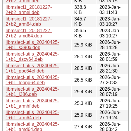
2+b2_armhf.deb
KiB
03 13:15
libmsiecf1_20181227-
338.3
2023-Jan-
2+b2_armel.deb
KiB
03 11:43
libmsiecf1_20181227-
345.7
2023-Jan-
2+b2_arm64.deb
KiB
03 10:27
libmsiecf1_20181227-
356.5
2023-Jan-
2+b2_amd64.deb
KiB
03 10:27
libmsiecf-utils_20240425-
2026-Jun-
25.9 KiB
1+b1_s390x.deb
28 14:28
libmsiecf-utils_20240425-
2026-Jun-
28.1 KiB
1+b1_riscv64.deb
28 01:59
libmsiecf-utils_20240425-
2026-Jun-
28.5 KiB
1+b1_ppc64el.deb
28 21:30
libmsiecf-utils_20240425-
2026-Jun-
26.5 KiB
1+b1_loong64.deb
27 20:33
libmsiecf-utils_20240425-
2026-Jun-
29.4 KiB
1+b1_i386.deb
28 07:19
libmsiecf-utils_20240425-
2026-Jun-
25.3 KiB
1+b1_armhf.deb
27 19:25
libmsiecf-utils_20240425-
2026-Jun-
25.9 KiB
1+b1_arm64.deb
27 19:24
libmsiecf-utils_20240425-
2026-Jun-
27.4 KiB
1+b1_amd64.deb
28 03:42