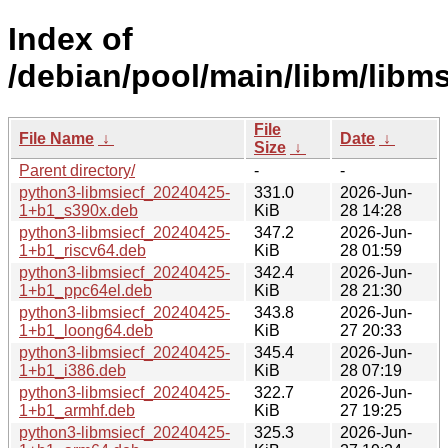
Index of
/debian/pool/main/libm/libms
File
File Name
↓
Date
↓
Size
↓
Parent directory/
-
-
python3-libmsiecf_20240425-
331.0
2026-Jun-
1+b1_s390x.deb
KiB
28 14:28
python3-libmsiecf_20240425-
347.2
2026-Jun-
1+b1_riscv64.deb
KiB
28 01:59
python3-libmsiecf_20240425-
342.4
2026-Jun-
1+b1_ppc64el.deb
KiB
28 21:30
python3-libmsiecf_20240425-
343.8
2026-Jun-
1+b1_loong64.deb
KiB
27 20:33
python3-libmsiecf_20240425-
345.4
2026-Jun-
1+b1_i386.deb
KiB
28 07:19
python3-libmsiecf_20240425-
322.7
2026-Jun-
1+b1_armhf.deb
KiB
27 19:25
python3-libmsiecf_20240425-
325.3
2026-Jun-