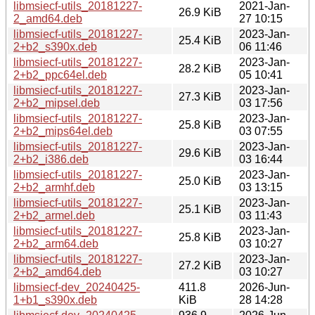
libmsiecf-utils_20181227-
2021-Jan-
26.9 KiB
2_amd64.deb
27 10:15
libmsiecf-utils_20181227-
2023-Jan-
25.4 KiB
2+b2_s390x.deb
06 11:46
libmsiecf-utils_20181227-
2023-Jan-
28.2 KiB
2+b2_ppc64el.deb
05 10:41
libmsiecf-utils_20181227-
2023-Jan-
27.3 KiB
2+b2_mipsel.deb
03 17:56
libmsiecf-utils_20181227-
2023-Jan-
25.8 KiB
2+b2_mips64el.deb
03 07:55
libmsiecf-utils_20181227-
2023-Jan-
29.6 KiB
2+b2_i386.deb
03 16:44
libmsiecf-utils_20181227-
2023-Jan-
25.0 KiB
2+b2_armhf.deb
03 13:15
libmsiecf-utils_20181227-
2023-Jan-
25.1 KiB
2+b2_armel.deb
03 11:43
libmsiecf-utils_20181227-
2023-Jan-
25.8 KiB
2+b2_arm64.deb
03 10:27
libmsiecf-utils_20181227-
2023-Jan-
27.2 KiB
2+b2_amd64.deb
03 10:27
libmsiecf-dev_20240425-
411.8
2026-Jun-
1+b1_s390x.deb
KiB
28 14:28