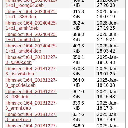
libmsiecf1t64_20240425-
409.2
2026-Jun-
1+b1_loong64.deb
KiB
27 20:33
libmsiecf1t64_20240425-
415.8
2026-Jun-
1+b1_i386.deb
KiB
28 07:19
libmsiecf1t64_20240425-
382.4
2026-Jun-
1+b1_armhf.deb
KiB
27 19:25
libmsiecf1t64_20240425-
388.3
2026-Jun-
1+b1_arm64.deb
KiB
27 19:24
libmsiecf1t64_20240425-
403.3
2026-Jun-
1+b1_amd64.deb
KiB
28 03:42
libmsiecf1t64_20181227-
350.1
2025-Jan-
3_s390x.deb
KiB
18 16:43
libmsiecf1t64_20181227-
370.3
2025-Jan-
3_riscv64.deb
KiB
19 01:25
libmsiecf1t64_20181227-
364.0
2025-Jan-
3_ppc64el.deb
KiB
18 16:38
libmsiecf1t64_20181227-
367.0
2025-Jan-
3_i386.deb
KiB
18 16:43
libmsiecf1t64_20181227-
339.6
2025-Jan-
3_armhf.deb
KiB
18 17:34
libmsiecf1t64_20181227-
337.6
2025-Jan-
3_armel.deb
KiB
18 17:49
libmsiecf1t64_20181227-
346.9
2025-Jan-