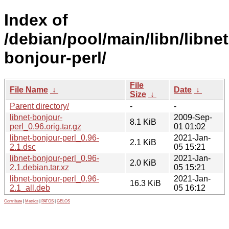
Index of
/debian/pool/main/libn/libnet
bonjour-perl/
File
File Name
↓
Date
↓
Size
↓
Parent directory/
-
-
libnet-bonjour-
2009-Sep-
8.1 KiB
perl_0.96.orig.tar.gz
01 01:02
libnet-bonjour-perl_0.96-
2021-Jan-
2.1 KiB
2.1.dsc
05 15:21
libnet-bonjour-perl_0.96-
2021-Jan-
2.0 KiB
2.1.debian.tar.xz
05 15:21
libnet-bonjour-perl_0.96-
2021-Jan-
16.3 KiB
2.1_all.deb
05 16:12
Contribute
|
Metrics
|
PATOS
|
GELOS