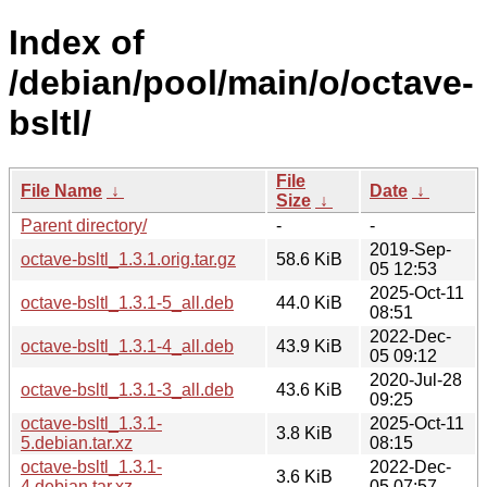
Index of
/debian/pool/main/o/octave-
bsltl/
File
File Name
↓
Date
↓
Size
↓
Parent directory/
-
-
2019-Sep-
octave-bsltl_1.3.1.orig.tar.gz
58.6 KiB
05 12:53
2025-Oct-11
octave-bsltl_1.3.1-5_all.deb
44.0 KiB
08:51
2022-Dec-
octave-bsltl_1.3.1-4_all.deb
43.9 KiB
05 09:12
2020-Jul-28
octave-bsltl_1.3.1-3_all.deb
43.6 KiB
09:25
octave-bsltl_1.3.1-
2025-Oct-11
3.8 KiB
5.debian.tar.xz
08:15
octave-bsltl_1.3.1-
2022-Dec-
3.6 KiB
4.debian.tar.xz
05 07:57