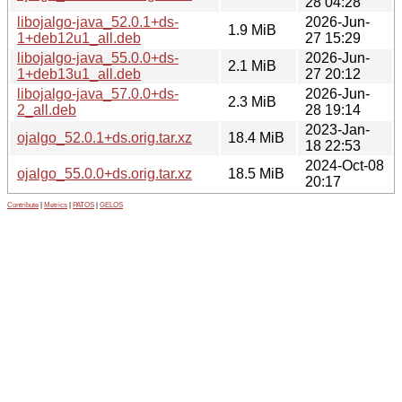
28 04:28
libojalgo-java_52.0.1+ds-
2026-Jun-
1.9 MiB
1+deb12u1_all.deb
27 15:29
libojalgo-java_55.0.0+ds-
2026-Jun-
2.1 MiB
1+deb13u1_all.deb
27 20:12
libojalgo-java_57.0.0+ds-
2026-Jun-
2.3 MiB
2_all.deb
28 19:14
2023-Jan-
ojalgo_52.0.1+ds.orig.tar.xz
18.4 MiB
18 22:53
2024-Oct-08
ojalgo_55.0.0+ds.orig.tar.xz
18.5 MiB
20:17
Contribute
|
Metrics
|
PATOS
|
GELOS