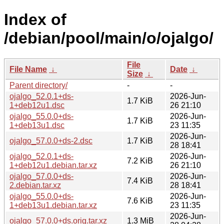
Index of
/debian/pool/main/o/ojalgo/
File
File Name
↓
Date
↓
Size
↓
Parent directory/
-
-
ojalgo_52.0.1+ds-
2026-Jun-
1.7 KiB
1+deb12u1.dsc
26 21:10
ojalgo_55.0.0+ds-
2026-Jun-
1.7 KiB
1+deb13u1.dsc
23 11:35
2026-Jun-
ojalgo_57.0.0+ds-2.dsc
1.7 KiB
28 18:41
ojalgo_52.0.1+ds-
2026-Jun-
7.2 KiB
1+deb12u1.debian.tar.xz
26 21:10
ojalgo_57.0.0+ds-
2026-Jun-
7.4 KiB
2.debian.tar.xz
28 18:41
ojalgo_55.0.0+ds-
2026-Jun-
7.6 KiB
1+deb13u1.debian.tar.xz
23 11:35
2026-Jun-
ojalgo_57.0.0+ds.orig.tar.xz
1.3 MiB