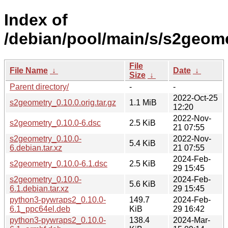
Index of
/debian/pool/main/s/s2geome
File
File Name
↓
Date
↓
Size
↓
Parent directory/
-
-
2022-Oct-25
s2geometry_0.10.0.orig.tar.gz
1.1 MiB
12:20
2022-Nov-
s2geometry_0.10.0-6.dsc
2.5 KiB
21 07:55
s2geometry_0.10.0-
2022-Nov-
5.4 KiB
6.debian.tar.xz
21 07:55
2024-Feb-
s2geometry_0.10.0-6.1.dsc
2.5 KiB
29 15:45
s2geometry_0.10.0-
2024-Feb-
5.6 KiB
6.1.debian.tar.xz
29 15:45
python3-pywraps2_0.10.0-
149.7
2024-Feb-
6.1_ppc64el.deb
KiB
29 16:42
python3-pywraps2_0.10.0-
138.4
2024-Mar-