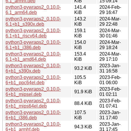
6.1_armhf.deb
KiB
15 09:14
python3-pywraps2_0.10.0-
141.4
2024-Feb-
6.1_arm64.deb
KiB
29 16:47
python3-pywraps2_0.10.0-
143.2
2024-Mar-
6.1+b1_s390x.deb
KiB
29 22:48
python3-pywraps2_0.10.0-
159.1
2024-Mar-
6.1+b1_riscv64.deb
KiB
30 01:46
python3-pywraps2_0.10.0-
154.0
2024-Mar-
6.1+b1_i386.deb
KiB
29 18:24
python3-pywraps2_0.10.0-
153.4
2024-Mar-
6.1+b1_amd64.deb
KiB
29 17:10
python3-pywraps2_0.10.0-
2023-Jan-
93.2 KiB
6+b1_s390x.deb
31 16:58
python3-pywraps2_0.10.0-
105.5
2023-Feb-
6+b1_ppc64el.deb
KiB
01 06:00
python3-pywraps2_0.10.0-
2023-Feb-
91.9 KiB
6+b1_mipsel.deb
01 02:11
python3-pywraps2_0.10.0-
2023-Feb-
88.4 KiB
6+b1_mips64el.deb
01 07:41
python3-pywraps2_0.10.0-
107.5
2023-Jan-
6+b1_i386.deb
KiB
31 17:40
python3-pywraps2_0.10.0-
2023-Jan-
94.3 KiB
6+b1_armhf.deb
31 17:45