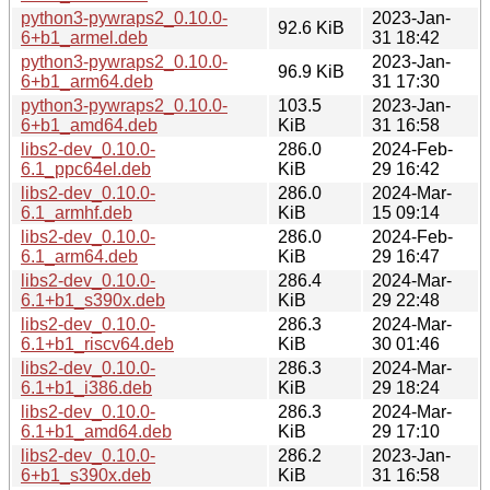
python3-pywraps2_0.10.0-
2023-Jan-
92.6 KiB
6+b1_armel.deb
31 18:42
python3-pywraps2_0.10.0-
2023-Jan-
96.9 KiB
6+b1_arm64.deb
31 17:30
python3-pywraps2_0.10.0-
103.5
2023-Jan-
6+b1_amd64.deb
KiB
31 16:58
libs2-dev_0.10.0-
286.0
2024-Feb-
6.1_ppc64el.deb
KiB
29 16:42
libs2-dev_0.10.0-
286.0
2024-Mar-
6.1_armhf.deb
KiB
15 09:14
libs2-dev_0.10.0-
286.0
2024-Feb-
6.1_arm64.deb
KiB
29 16:47
libs2-dev_0.10.0-
286.4
2024-Mar-
6.1+b1_s390x.deb
KiB
29 22:48
libs2-dev_0.10.0-
286.3
2024-Mar-
6.1+b1_riscv64.deb
KiB
30 01:46
libs2-dev_0.10.0-
286.3
2024-Mar-
6.1+b1_i386.deb
KiB
29 18:24
libs2-dev_0.10.0-
286.3
2024-Mar-
6.1+b1_amd64.deb
KiB
29 17:10
libs2-dev_0.10.0-
286.2
2023-Jan-
6+b1_s390x.deb
KiB
31 16:58