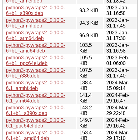
6+b1_armel.deb
31 18:42
python3-pywraps2_0.10.0-
2023-Jan-
93.2 KiB
6+b1_s390x.deb
31 16:58
python3-pywraps2_0.10.0-
2023-Jan-
94.3 KiB
6+b1_armhf.deb
31 17:45
python3-pywraps2_0.10.0-
2023-Jan-
96.9 KiB
6+b1_arm64.deb
31 17:30
python3-pywraps2_0.10.0-
103.5
2023-Jan-
6+b1_amd64.deb
KiB
31 16:58
python3-pywraps2_0.10.0-
105.5
2023-Feb-
6+b1_ppc64el.deb
KiB
01 06:00
python3-pywraps2_0.10.0-
107.5
2023-Jan-
6+b1_i386.deb
KiB
31 17:40
python3-pywraps2_0.10.0-
138.4
2024-Mar-
6.1_armhf.deb
KiB
15 09:14
python3-pywraps2_0.10.0-
141.4
2024-Feb-
6.1_arm64.deb
KiB
29 16:47
python3-pywraps2_0.10.0-
143.2
2024-Mar-
6.1+b1_s390x.deb
KiB
29 22:48
python3-pywraps2_0.10.0-
149.7
2024-Feb-
6.1_ppc64el.deb
KiB
29 16:42
python3-pywraps2_0.10.0-
153.4
2024-Mar-
6.1+b1_amd64.deb
KiB
29 17:10