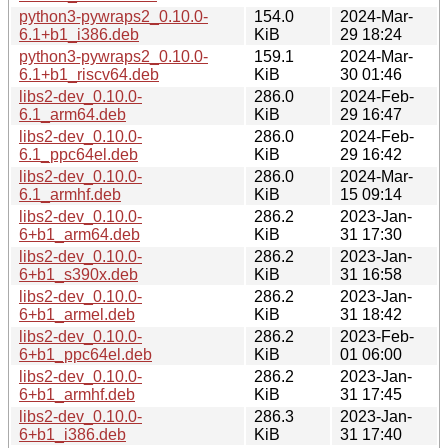
python3-pywraps2_0.10.0-
154.0
2024-Mar-
6.1+b1_i386.deb
KiB
29 18:24
python3-pywraps2_0.10.0-
159.1
2024-Mar-
6.1+b1_riscv64.deb
KiB
30 01:46
libs2-dev_0.10.0-
286.0
2024-Feb-
6.1_arm64.deb
KiB
29 16:47
libs2-dev_0.10.0-
286.0
2024-Feb-
6.1_ppc64el.deb
KiB
29 16:42
libs2-dev_0.10.0-
286.0
2024-Mar-
6.1_armhf.deb
KiB
15 09:14
libs2-dev_0.10.0-
286.2
2023-Jan-
6+b1_arm64.deb
KiB
31 17:30
libs2-dev_0.10.0-
286.2
2023-Jan-
6+b1_s390x.deb
KiB
31 16:58
libs2-dev_0.10.0-
286.2
2023-Jan-
6+b1_armel.deb
KiB
31 18:42
libs2-dev_0.10.0-
286.2
2023-Feb-
6+b1_ppc64el.deb
KiB
01 06:00
libs2-dev_0.10.0-
286.2
2023-Jan-
6+b1_armhf.deb
KiB
31 17:45
libs2-dev_0.10.0-
286.3
2023-Jan-
6+b1_i386.deb
KiB
31 17:40