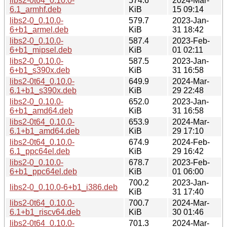
libs2-0t64_0.10.0-
574.6
2024-Mar-
6.1_armhf.deb
KiB
15 09:14
libs2-0_0.10.0-
579.7
2023-Jan-
6+b1_armel.deb
KiB
31 18:42
libs2-0_0.10.0-
587.4
2023-Feb-
6+b1_mipsel.deb
KiB
01 02:11
libs2-0_0.10.0-
587.5
2023-Jan-
6+b1_s390x.deb
KiB
31 16:58
libs2-0t64_0.10.0-
649.9
2024-Mar-
6.1+b1_s390x.deb
KiB
29 22:48
libs2-0_0.10.0-
652.0
2023-Jan-
6+b1_amd64.deb
KiB
31 16:58
libs2-0t64_0.10.0-
653.9
2024-Mar-
6.1+b1_amd64.deb
KiB
29 17:10
libs2-0t64_0.10.0-
674.9
2024-Feb-
6.1_ppc64el.deb
KiB
29 16:42
libs2-0_0.10.0-
678.7
2023-Feb-
6+b1_ppc64el.deb
KiB
01 06:00
700.2
2023-Jan-
libs2-0_0.10.0-6+b1_i386.deb
KiB
31 17:40
libs2-0t64_0.10.0-
700.7
2024-Mar-
6.1+b1_riscv64.deb
KiB
30 01:46
libs2-0t64_0.10.0-
701.3
2024-Mar-