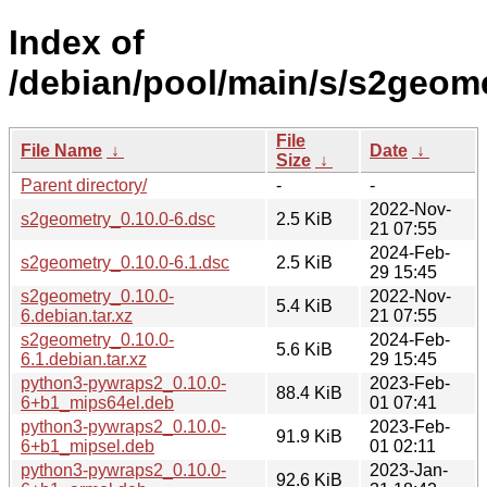
Index of
/debian/pool/main/s/s2geome
File
File Name
↓
Date
↓
Size
↓
Parent directory/
-
-
2022-Nov-
s2geometry_0.10.0-6.dsc
2.5 KiB
21 07:55
2024-Feb-
s2geometry_0.10.0-6.1.dsc
2.5 KiB
29 15:45
s2geometry_0.10.0-
2022-Nov-
5.4 KiB
6.debian.tar.xz
21 07:55
s2geometry_0.10.0-
2024-Feb-
5.6 KiB
6.1.debian.tar.xz
29 15:45
python3-pywraps2_0.10.0-
2023-Feb-
88.4 KiB
6+b1_mips64el.deb
01 07:41
python3-pywraps2_0.10.0-
2023-Feb-
91.9 KiB
6+b1_mipsel.deb
01 02:11
python3-pywraps2_0.10.0-
2023-Jan-
92.6 KiB