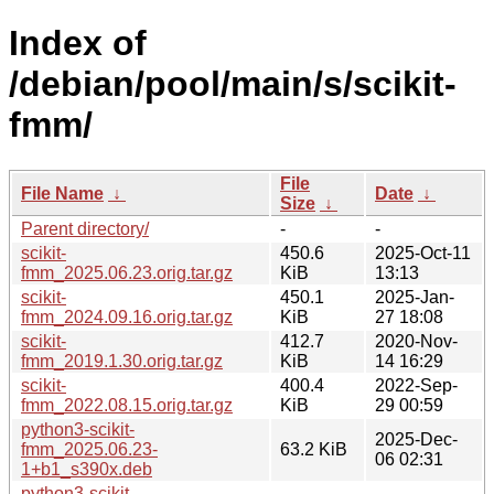
Index of
/debian/pool/main/s/scikit-
fmm/
File
File Name
↓
Date
↓
Size
↓
Parent directory/
-
-
scikit-
450.6
2025-Oct-11
fmm_2025.06.23.orig.tar.gz
KiB
13:13
scikit-
450.1
2025-Jan-
fmm_2024.09.16.orig.tar.gz
KiB
27 18:08
scikit-
412.7
2020-Nov-
fmm_2019.1.30.orig.tar.gz
KiB
14 16:29
scikit-
400.4
2022-Sep-
fmm_2022.08.15.orig.tar.gz
KiB
29 00:59
python3-scikit-
2025-Dec-
fmm_2025.06.23-
63.2 KiB
06 02:31
1+b1_s390x.deb
python3-scikit-